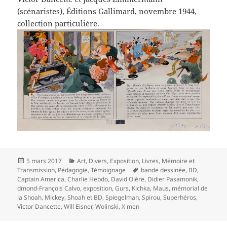
(scénaristes), Éditions Gallimard, novembre 1944,
collection particulière.
Publié
Catégories
5 mars 2017
Art
,
Divers
,
Exposition
,
Livres
,
Mémoire et
le
Mots-
Transmission
,
Pédagogie
,
Témoignage
bande dessinée
,
BD
,
clés
Captain America
,
Charlie Hebdo
,
David Olère
,
Didier Pasamonik
,
dmond-François Calvo
,
exposition
,
Gurs
,
Kichka
,
Maus
,
mémorial de
la Shoah
,
Mickey
,
Shoah et BD
,
Spiegelman
,
Spirou
,
Superhéros
,
Victor Dancette
,
Will Eisner
,
Wolinski
,
X men