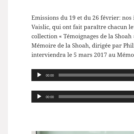
Emissions du 19 et du 26 février: nos 
Vaislic, qui ont fait paraître chacun 
collection « Témoignages de la Shoah 
Mémoire de la Shoah, dirigée par Phil
interviendra le 5 mars 2017 au Mémor
Lecteur
00:00
audio
Lecteur
00:00
audio