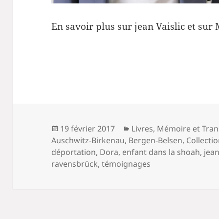
En savoir plus
sur jean Vaislic et sur
Publié
Catégories
19 février 2017
Livres
,
Mémoire et Tran
le
Auschwitz-Birkenau
,
Bergen-Belsen
,
Collecti
déportation
,
Dora
,
enfant dans la shoah
,
jean
ravensbrück
,
témoignages