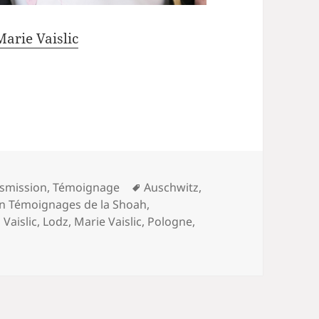
Marie Vaislic
Mots-
smission
,
Témoignage
Auschwitz
,
clés
on Témoignages de la Shoah
,
 Vaislic
,
Lodz
,
Marie Vaislic
,
Pologne
,