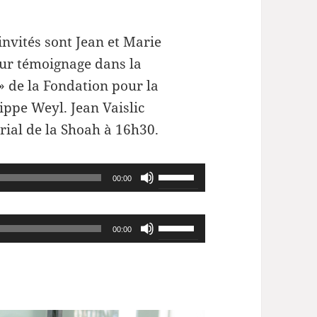
invités sont Jean et Marie
leur témoignage dans la
» de la Fondation pour la
ippe Weyl. Jean Vaislic
ial de la Shoah à 16h30.
Utilisez
00:00
les
flèches
Utilisez
00:00
haut/bas
les
pour
flèches
augmenter
haut/bas
ou
pour