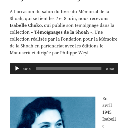
A l’occasion du salon du livre du Mémorial de la
Shoah, qui se tient les 7 et 8 juin, nous recevons
Isabelle Choko,
qui publie son témoignage dans la
collection
« Témoignages de la Shoah ».
Une
collection réalisée par la Fondation pour la Mémoire
de la Shoah en partenariat avec les éditions le
Manuscrit et dirigée par Philippe Weyl.
Lecteur
00:00
00:00
audio
En
avril
1945,
Isabell
e