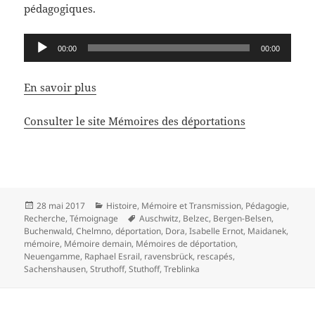
pédagogiques.
Lecteur
00:00
00:00
audio
En savoir plus
Consulter le site Mémoires des déportations
Publié
Catégories
28 mai 2017
Histoire
,
Mémoire et Transmission
,
Pédagogie
,
le
Mots-
Recherche
,
Témoignage
Auschwitz
,
Belzec
,
Bergen-Belsen
,
clés
Buchenwald
,
Chelmno
,
déportation
,
Dora
,
Isabelle Ernot
,
Maidanek
,
mémoire
,
Mémoire demain
,
Mémoires de déportation
,
Neuengamme
,
Raphael Esrail
,
ravensbrück
,
rescapés
,
Sachenshausen
,
Struthoff
,
Stuthoff
,
Treblinka