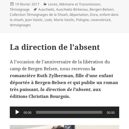
Publié
Catégories
19 février 2017
Livres
,
Mémoire et Transmission
,
le
Mots-
Témoignage
Auschwitz
,
Auschwitz-Birkenau
,
Bergen-Belsen
,
clés
Collection Témoignages de la Shoah
,
déportation
,
Dora
,
enfant dans
la shoah
,
jean Vaislic
,
Lodz
,
Marie Vaislic
,
Pologne
,
ravensbrück
,
témoignages
La direction de l’absent
A l’occasion de l’anniversaire de la libération du
camp de Bergen Belsen, nous recevons
la
romancière Ruth Zylberman, fille d’une enfant
déportée à Bergen-Belsen et qui publie un roman
très puissant,
la direction de l’absent
, aux
éditions Christian Bourgois.
Lecteur
00:00
00:00
audio