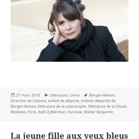
Publié
Catégories
Mots-
27 mars 2016
Littérature
,
Livres
Bergen-Belsen
,
le
clés
Direction de l'absent
,
enfant de déporté
,
enfants déportés de
Bergen Belsen
,
littérature de la catastrophe
,
littérature de la Shoah
,
Modiano
,
Paris
,
Ruth Zylberman
,
Varsovie
,
Walter Benjamin
La jeune fille aux yeux bleus