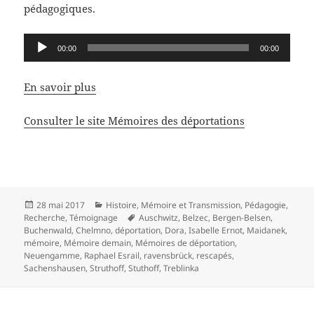
pédagogiques.
Lecteur
00:00
00:00
audio
En savoir plus
Consulter le site Mémoires des déportations
Publié
Catégories
28 mai 2017
Histoire
,
Mémoire et Transmission
,
Pédagogie
,
le
Mots-
Recherche
,
Témoignage
Auschwitz
,
Belzec
,
Bergen-Belsen
,
clés
Buchenwald
,
Chelmno
,
déportation
,
Dora
,
Isabelle Ernot
,
Maidanek
,
mémoire
,
Mémoire demain
,
Mémoires de déportation
,
Neuengamme
,
Raphael Esrail
,
ravensbrück
,
rescapés
,
Sachenshausen
,
Struthoff
,
Stuthoff
,
Treblinka