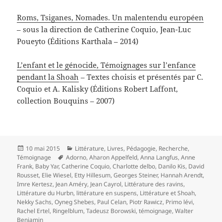
Roms, Tsiganes, Nomades. Un malentendu européen
– sous la direction de Catherine Coquio, Jean-Luc
Poueyto (Éditions Karthala – 2014)
L’enfant et le génocide, Témoignages sur l’enfance
pendant la Shoah
– Textes choisis et présentés par C.
Coquio et A. Kalisky (Éditions Robert Laffont,
collection Bouquins – 2007)
Publié
Catégories
10 mai 2015
Littérature
,
Livres
,
Pédagogie
,
Recherche
,
le
Mots-
Témoignage
Adorno
,
Aharon Appelfeld
,
Anna Langfus
,
Anne
clés
Frank
,
Baby Yar
,
Catherine Coquio
,
Charlotte delbo
,
Danilo Kis
,
David
Rousset
,
Elie Wiesel
,
Etty Hillesum
,
Georges Steiner
,
Hannah Arendt
,
Imre Kertesz
,
Jean Améry
,
Jean Cayrol
,
Littérature des ravins
,
Littérature du Hurbn
,
littérature en suspens
,
Littérature et Shoah
,
Nekky Sachs
,
Oyneg Shebes
,
Paul Celan
,
Piotr Rawicz
,
Primo lévi
,
Rachel Ertel
,
Ringelblum
,
Tadeusz Borowski
,
témoignage
,
Walter
Benjamin