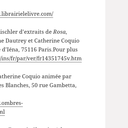
librairielelivre.com/
Zischler d’extraits de
Rosa
,
ne Dautrey et Catherine Coquio
e d’Iéna, 75116 Paris.Pour plus
/ins/fr/par/ver/fr14351745v.htm
 Catherine Coquio animée par
es Blanches, 50 rue Gambetta,
w.ombres-
ml