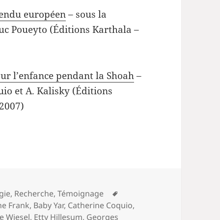
tendu européen
– sous la
uc Poueyto (Éditions Karthala –
sur l’enfance pendant la Shoah
–
uio et A. Kalisky (Éditions
 2007)
Mots-
gie
,
Recherche
,
Témoignage
clés
ne Frank
,
Baby Yar
,
Catherine Coquio
,
ie Wiesel
,
Etty Hillesum
,
Georges