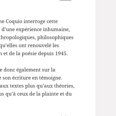
ou
volume.
diminuer
le
ne Coquio interroge cette
volume.
re d’une expérience inhumaine,
nthropologiques, philosophiques
qu’elles ont renouvelé les
n et de la poésie depuis 1945.
e donc également sur la
de son écriture en témoigne.
 aux textes plus qu’aux théories,
lus qu’à ceux de la plainte et du