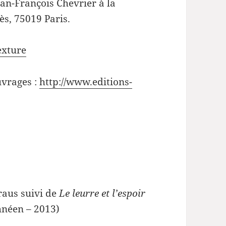
ean-François Chevrier à la
ès, 75019 Paris.
exture
uvrages :
http://www.editions-
raus suivi de
Le leurre et l’espoir
hnéen – 2013)