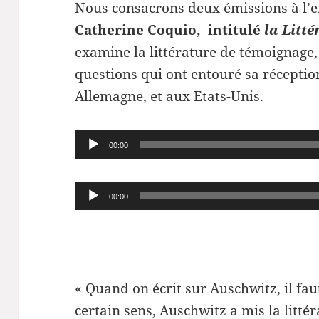
Nous consacrons deux émissions à l’
Catherine Coquio, intitulé
la Litté
examine la littérature de témoignage, s
questions qui ont entouré sa réceptio
Allemagne, et aux Etats-Unis.
Lecteur
00:00
audio
Lecteur
00:00
audio
« Quand on écrit sur Auschwitz, il fa
certain sens, Auschwitz a mis la litté