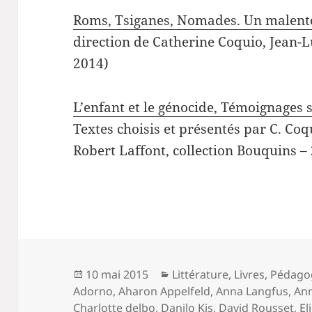
Roms, Tsiganes, Nomades. Un malen
direction de Catherine Coquio, Jean-L
2014)
L’enfant et le génocide, Témoignages 
Textes choisis et présentés par C. Coq
Robert Laffont, collection Bouquins –
Publié
Catégories
10 mai 2015
Littérature
,
Livres
,
Pédago
le
Adorno
,
Aharon Appelfeld
,
Anna Langfus
,
An
Charlotte delbo
,
Danilo Kis
,
David Rousset
,
El