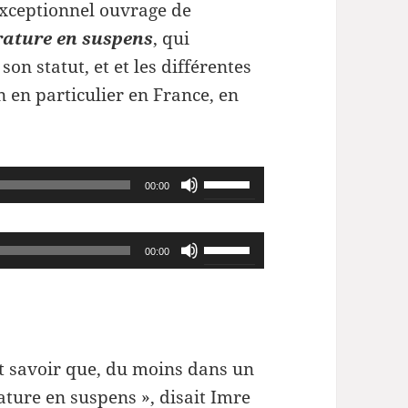
exceptionnel ouvrage de
rature en suspens
, qui
on statut, et et les différentes
n en particulier en France, en
Utilisez
00:00
les
flèches
Utilisez
00:00
haut/bas
les
pour
flèches
augmenter
haut/bas
ou
pour
ut savoir que, du moins dans un
diminuer
augmenter
rature en suspens », disait
Imre
le