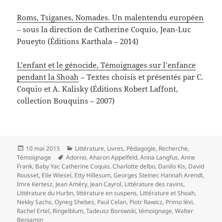
Roms, Tsiganes, Nomades. Un malentendu européen
– sous la direction de Catherine Coquio, Jean-Luc
Poueyto (Éditions Karthala – 2014)
L’enfant et le génocide, Témoignages sur l’enfance
pendant la Shoah
– Textes choisis et présentés par C.
Coquio et A. Kalisky (Éditions Robert Laffont,
collection Bouquins – 2007)
Publié
Catégories
10 mai 2015
Littérature
,
Livres
,
Pédagogie
,
Recherche
,
le
Mots-
Témoignage
Adorno
,
Aharon Appelfeld
,
Anna Langfus
,
Anne
clés
Frank
,
Baby Yar
,
Catherine Coquio
,
Charlotte delbo
,
Danilo Kis
,
David
Rousset
,
Elie Wiesel
,
Etty Hillesum
,
Georges Steiner
,
Hannah Arendt
,
Imre Kertesz
,
Jean Améry
,
Jean Cayrol
,
Littérature des ravins
,
Littérature du Hurbn
,
littérature en suspens
,
Littérature et Shoah
,
Nekky Sachs
,
Oyneg Shebes
,
Paul Celan
,
Piotr Rawicz
,
Primo lévi
,
Rachel Ertel
,
Ringelblum
,
Tadeusz Borowski
,
témoignage
,
Walter
Benjamin