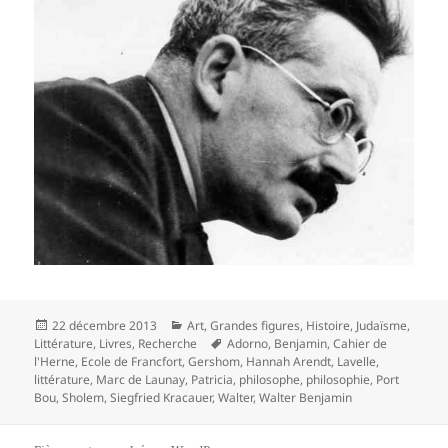
Publié
Catégories
22 décembre 2013
Art
,
Grandes figures
,
Histoire
,
Judaïsme
,
le
Mots-
Littérature
,
Livres
,
Recherche
Adorno
,
Benjamin
,
Cahier de
clés
l'Herne
,
Ecole de Francfort
,
Gershom
,
Hannah Arendt
,
Lavelle
,
littérature
,
Marc de Launay
,
Patricia
,
philosophe
,
philosophie
,
Port
Bou
,
Sholem
,
Siegfried Kracauer
,
Walter
,
Walter Benjamin