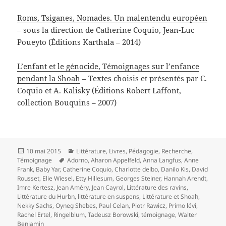
Roms, Tsiganes, Nomades. Un malentendu européen
– sous la direction de Catherine Coquio, Jean-Luc
Poueyto (Éditions Karthala – 2014)
L’enfant et le génocide, Témoignages sur l’enfance
pendant la Shoah
– Textes choisis et présentés par C.
Coquio et A. Kalisky (Éditions Robert Laffont,
collection Bouquins – 2007)
Publié
Catégories
10 mai 2015
Littérature
,
Livres
,
Pédagogie
,
Recherche
,
le
Mots-
Témoignage
Adorno
,
Aharon Appelfeld
,
Anna Langfus
,
Anne
clés
Frank
,
Baby Yar
,
Catherine Coquio
,
Charlotte delbo
,
Danilo Kis
,
David
Rousset
,
Elie Wiesel
,
Etty Hillesum
,
Georges Steiner
,
Hannah Arendt
,
Imre Kertesz
,
Jean Améry
,
Jean Cayrol
,
Littérature des ravins
,
Littérature du Hurbn
,
littérature en suspens
,
Littérature et Shoah
,
Nekky Sachs
,
Oyneg Shebes
,
Paul Celan
,
Piotr Rawicz
,
Primo lévi
,
Rachel Ertel
,
Ringelblum
,
Tadeusz Borowski
,
témoignage
,
Walter
Benjamin