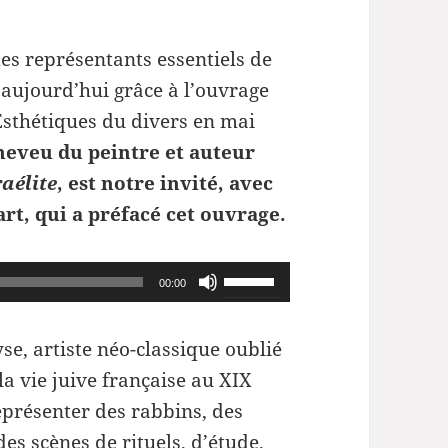
es représentants essentiels de
e aujourd’hui grâce à l’ouvrage
sthétiques du divers en mai
neveu du peintre et auteur
aélite
, est notre invité, avec
art, qui a préfacé cet ouvrage.
Utilisez
00:00
les
flèches
e, artiste néo-classique oublié
haut/bas
la vie juive française au XIX
pour
eprésenter des rabbins, des
augmenter
es scènes de rituels, d’étude,