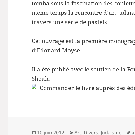
tomba sous la fascination des couleurs 
même temps la rencontre d’un judaïsm
travers une série de pastels.
Cet ouvrage est la première monograp
d’Edouard Moyse.
Il a été publié avec le soutien de la 
Shoah.
Commander le livre
auprès des édi
Publié
Catégories
M
10 juin 2012
Art
,
Divers
,
Judaïsme
a