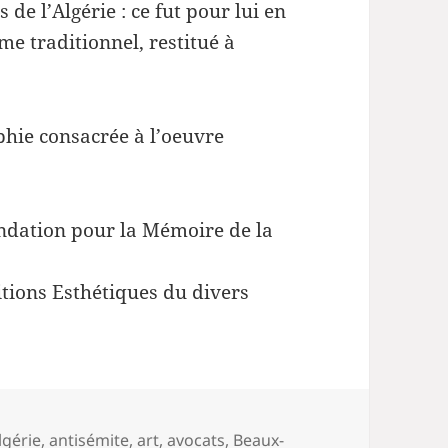
de l’Algérie : ce fut pour lui en
e traditionnel, restitué à
hie consacrée à l’oeuvre
Fondation pour la Mémoire de la
tions Esthétiques du divers
ots-
lgérie
,
antisémite
,
art
,
avocats
,
Beaux-