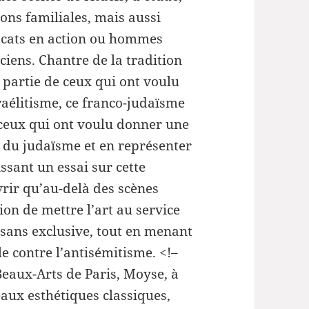
ou
ons familiales, mais aussi
diminuer
cats en action ou hommes
le
ciens. Chantre de la tradition
volume.
it partie de ceux qui ont voulu
raélitisme, ce franco-judaïsme
 ceux qui ont voulu donner une
 du judaïsme et en représenter
ssant un essai sur cette
uvrir qu’au-delà des scènes
ion de mettre l’art au service
 sans exclusive, tout en menant
 contre l’antisémitisme. <!–
Beaux-Arts de Paris, Moyse, à
aux esthétiques classiques,