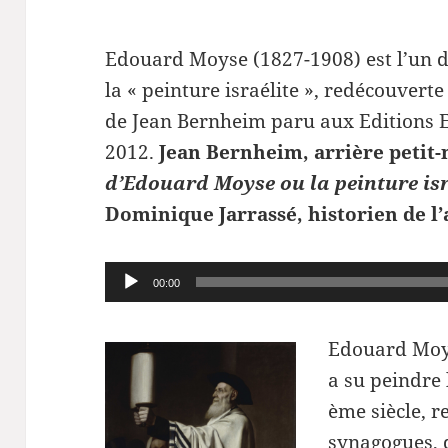
Edouard Moyse (1827-1908) est l’un d
la « peinture israélite », redécouvert
de Jean Bernheim paru aux Editions E
2012.
Jean Bernheim, arrière petit-
d’Edouard Moyse ou la peinture isr
Dominique Jarrassé, historien de l’
Lecteur
00:00
audio
Edouard Moys
a su peindre 
ème siècle, r
synagogues, d