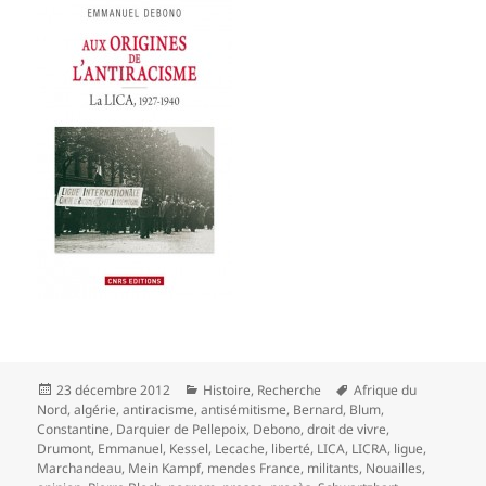
Publié
Catégories
Mots-
23 décembre 2012
Histoire
,
Recherche
Afrique du
le
clés
Nord
,
algérie
,
antiracisme
,
antisémitisme
,
Bernard
,
Blum
,
Constantine
,
Darquier de Pellepoix
,
Debono
,
droit de vivre
,
Drumont
,
Emmanuel
,
Kessel
,
Lecache
,
liberté
,
LICA
,
LICRA
,
ligue
,
Marchandeau
,
Mein Kampf
,
mendes France
,
militants
,
Nouailles
,