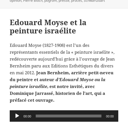
opinion
,
Pierre Bloch
,
pogrom
,
presse
,
procès
,
Schwartzbart
Edouard Moyse et la
peinture israélite
Edouard Moyse (1827-1908) est l’un des
représentants essentiels de la « peinture israélite »,
redécouverte aujourd’hui grâce à l’ouvrage de Jean
Bernheim paru aux Editions Esthétiques du divers
en mai 2012.
Jean Bernheim, arrière petit-neveu
du peintre et auteur
d’Edouard Moyse ou la
peinture israélite
, est notre invité, avec
Dominique Jarrassé, historien de l’art, qui a
préfacé cet ouvrage.
Lecteur
00:00
00:00
audio