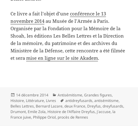
Ce livre a fait l’objet d’une
conférence le 13
novembre 2014
au Musée de l’Armée à Paris.
Organisée par la Fondation pour la Mémoire de la
Shoah, les éditions Les Belles Lettres et la Direction
de la mémoire, du patrimoine et des archives du
Ministère de la Défense, cette rencontre a été filmée
et sera
mise en ligne sur le site Akadem
.
Publié
Catégories
14 décembre 2014
Antisémitisme
,
Grandes figures
,
le
Mots-
Histoire
,
Littérature
,
Livres
antidreyfusards
,
antisémitisme
,
clés
Belles Lettres
,
Bernard Lazare
,
deux France
,
Dreyfus
,
dreyfusards
,
Drumont
,
Emile Zola
,
Histoire de l'Affaire Dreyfus
,
j'accuse
,
la
France juive
,
Philippe Oriol
,
procès de Rennes