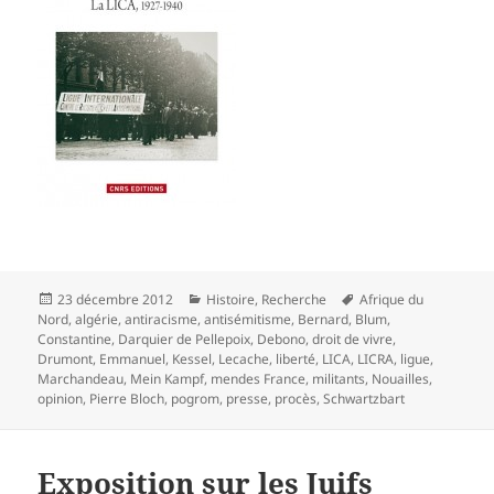
Publié
Catégories
Mots-
23 décembre 2012
Histoire
,
Recherche
Afrique du
le
clés
Nord
,
algérie
,
antiracisme
,
antisémitisme
,
Bernard
,
Blum
,
Constantine
,
Darquier de Pellepoix
,
Debono
,
droit de vivre
,
Drumont
,
Emmanuel
,
Kessel
,
Lecache
,
liberté
,
LICA
,
LICRA
,
ligue
,
Marchandeau
,
Mein Kampf
,
mendes France
,
militants
,
Nouailles
,
opinion
,
Pierre Bloch
,
pogrom
,
presse
,
procès
,
Schwartzbart
Exposition sur les Juifs