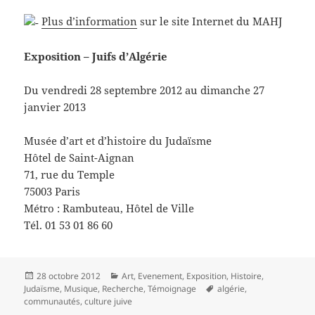
Plus d’information
sur le site Internet du MAHJ
Exposition – Juifs d’Algérie
Du vendredi 28 septembre 2012 au dimanche 27
janvier 2013
Musée d’art et d’histoire du Judaïsme
Hôtel de Saint-Aignan
71, rue du Temple
75003 Paris
Métro : Rambuteau, Hôtel de Ville
Tél. 01 53 01 86 60
Publié
Catégories
28 octobre 2012
Art
,
Evenement
,
Exposition
,
Histoire
,
le
Mots-
Judaïsme
,
Musique
,
Recherche
,
Témoignage
algérie
,
clés
communautés
,
culture juive