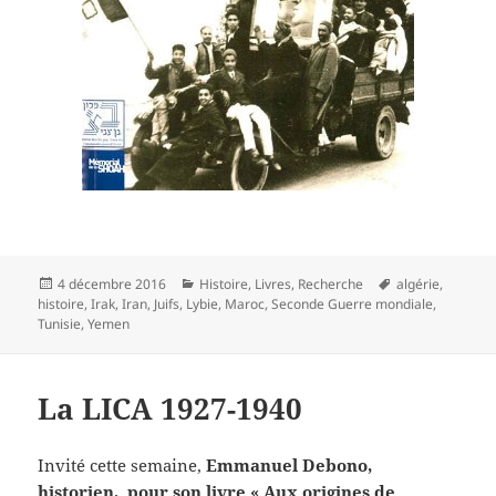
Publié
Catégories
Mots-
4 décembre 2016
Histoire
,
Livres
,
Recherche
algérie
,
le
clés
histoire
,
Irak
,
Iran
,
Juifs
,
Lybie
,
Maroc
,
Seconde Guerre mondiale
,
Tunisie
,
Yemen
La LICA 1927-1940
Invité cette semaine,
Emmanuel Debono,
historien, pour son livre « Aux origines de