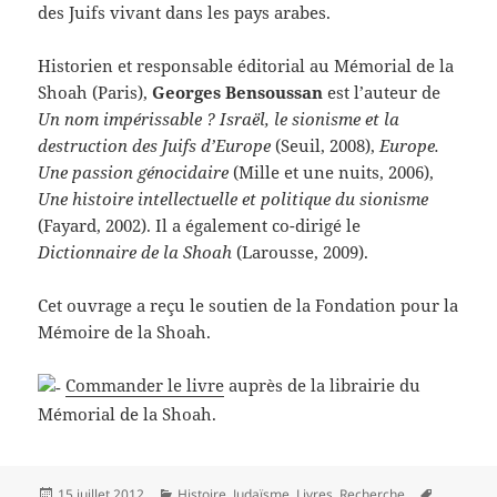
des Juifs vivant dans les pays arabes.
Historien et responsable éditorial au Mémorial de la
Shoah (Paris),
Georges Bensoussan
est l’auteur de
Un nom impérissable ? Israël, le sionisme et la
destruction des Juifs d’Europe
(Seuil, 2008),
Europe.
Une passion génocidaire
(Mille et une nuits, 2006),
Une histoire intellectuelle et politique du sionisme
(Fayard, 2002). Il a également co-dirigé le
Dictionnaire de la Shoah
(Larousse, 2009).
Cet ouvrage a reçu le soutien de la Fondation pour la
Mémoire de la Shoah.
Commander le livre
auprès de la librairie du
Mémorial de la Shoah.
Publié
Catégories
Mots-
15 juillet 2012
Histoire
,
Judaïsme
,
Livres
,
Recherche