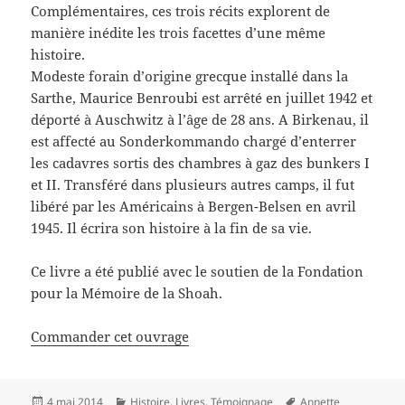
Complémentaires, ces trois récits explorent de
manière inédite les trois facettes d’une même
histoire.
Modeste forain d’origine grecque installé dans la
Sarthe, Maurice Benroubi est arrêté en juillet 1942 et
déporté à Auschwitz à l’âge de 28 ans. A Birkenau, il
est affecté au Sonderkommando chargé d’enterrer
les cadavres sortis des chambres à gaz des bunkers I
et II. Transféré dans plusieurs autres camps, il fut
libéré par les Américains à Bergen-Belsen en avril
1945. Il écrira son histoire à la fin de sa vie.
Ce livre a été publié avec le soutien de la Fondation
pour la Mémoire de la Shoah.
Commander cet ouvrage
Publié
Catégories
Mots-
4 mai 2014
Histoire
,
Livres
,
Témoignage
Annette