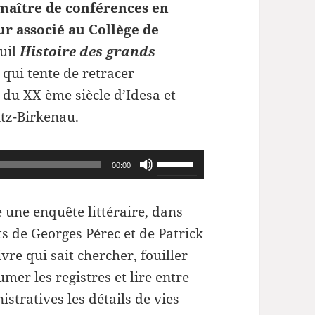
maître de conférences en
r associé au Collège de
euil
Histoire des grands
 qui tente de retracer
s du XX ème siècle
d’Idesa et
tz-Birkenau.
Utilisez
00:00
les
flèches
une enquête littéraire, dans
haut/bas
ts de Georges Pérec et de Patrick
pour
re qui sait chercher, fouiller
augmenter
umer les registres et lire entre
ou
istratives les détails de vies
diminuer