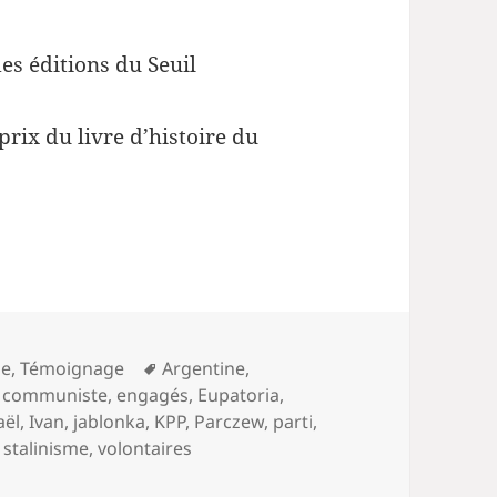
des éditions du Seuil
prix du livre d’histoire du
Mots-
he
,
Témoignage
Argentine
,
clés
,
communiste
,
engagés
,
Eupatoria
,
aël
,
Ivan
,
jablonka
,
KPP
,
Parczew
,
parti
,
,
stalinisme
,
volontaires