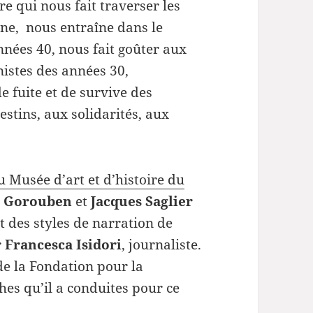
re qui nous fait traverser les
le
gne, nous entraîne dans le
volume.
années 40,
nous fait goûter aux
stes des années 30,
e fuite et de survive des
stins, aux solidarités, aux
 Musée d’art et d’histoire du
 Gorouben
et
Jacques Saglier
et des styles de narration de
r
Francesca Isidori
, journaliste.
de la Fondation pour la
es qu’il a conduites pour ce