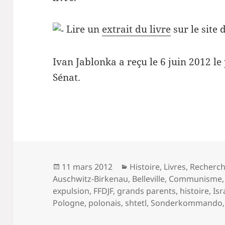
Lire un
extrait du livre
sur le site 
Ivan Jablonka a reçu le 6 juin 2012 le 
Sénat.
Publié
Catégories
11 mars 2012
Histoire
,
Livres
,
Recherc
le
Auschwitz-Birkenau
,
Belleville
,
Communisme
expulsion
,
FFDJF
,
grands parents
,
histoire
,
Isr
Pologne
,
polonais
,
shtetl
,
Sonderkommando