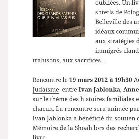
oubliées. Un liv
shtetls de Polo
Belleville des 
idéaux communi
aux
stratégies d
immigrés clande
trahisons, aux sacrifices…
Rencontre le
19 mars 2012 à 19h30
Au
Judaïsme
entre
Ivan Jablonka
,
Anne
sur le thème des histoires familiales 
chacun. La rencontre sera animée pa
Ivan Jablonka a bénéficié du soutien 
Mémoire de la Shoah lors des recherch
livre.