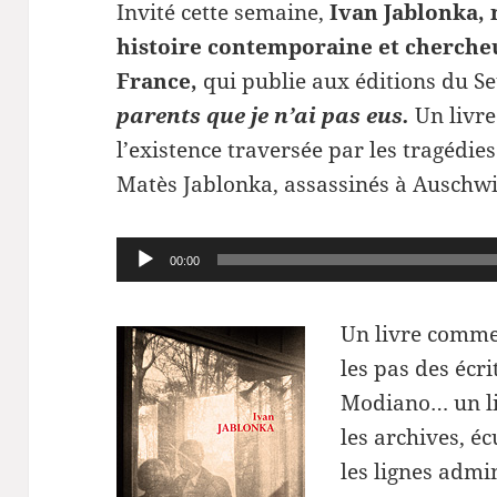
Invité cette semaine,
Ivan Jablonka, 
histoire contemporaine et chercheu
France,
qui publie aux éditions du S
parents que je n’ai pas eus.
Un livre
l’existence
traversée par les tragédie
Matès Jablonka, assassinés à Auschwi
Lecteur
00:00
audio
Un livre comme 
les pas des écri
Modiano… un liv
les archives, éc
les lignes admin