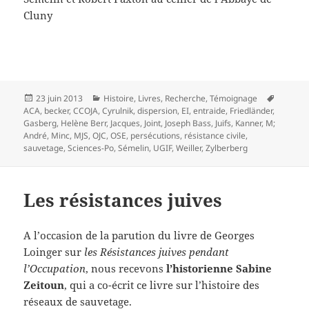
Cluny
Publié
Catégories
Mots-
23 juin 2013
Histoire
,
Livres
,
Recherche
,
Témoignage
le
clés
ACA
,
becker
,
CCOJA
,
Cyrulnik
,
dispersion
,
EI
,
entraide
,
Friedländer
,
Gasberg
,
Helène Berr
,
Jacques
,
Joint
,
Joseph Bass
,
Juifs
,
Kanner
,
M;
André
,
Minc
,
MJS
,
OJC
,
OSE
,
persécutions
,
résistance civile
,
sauvetage
,
Sciences-Po
,
Sémelin
,
UGIF
,
Weiller
,
Zylberberg
Les résistances juives
A l’occasion de la parution du livre de Georges
Loinger sur
les Résistances juives pendant
l’Occupation
, nous recevons
l’historienne Sabine
Zeitoun
, qui a co-écrit ce livre sur l’histoire des
réseaux de sauvetage.