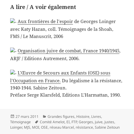
A lire / A voir également
Aux frontières de l’espoir
de Georges Loinger
avec Katy Hazan, coll. Témoignages de la Shoah,
FMS / Le Manuscrit, 2006
Organisation juive de combat, France 1940/1945
,
ARJF / Editions Autrement, 2006.
L’Œuvre de Secours aux Enfants (OSE) sous
l’Occupation en France.
Du légalisme à la résistance,
1940-1944. Sabine Zeitoun.
Préface Serge Klarsfeld, Editions L’Harmattan, 1990.
Publié
Catégories
27 mars 2011
Grandes figures
,
Histoire
,
Livres
,
le
Mots-
Témoignage
Comité Amelot
,
EI
,
FTP
,
Georges
,
juive
,
justes
,
clés
Loinger
,
MJS
,
MOI
,
OSE
,
réseau Marcel
,
résistance
,
Sabine Zeitoun