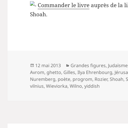
Commander le livre
auprès de la l
Shoah.
Publié
Catégories
12 mai 2013
Grandes figures
,
Judaïsme
le
Avrom
,
ghetto
,
Gilles
,
Ilya Ehrenbourg
,
Jérus
Nuremberg
,
poète
,
progrom
,
Rozier
,
Shoah
,
vilnius
,
Wieviorka
,
Wilno
,
yiddish