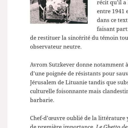
récit qu’il 
entre 1941 e
dans ce tex
faisant part
de restituer la sincérité du témoin to
observateur neutre.
Avrom Sutzkever donne notamment à v
d’une poignée de résistants pour sauv
Jérusalem de Lituanie tandis que subs
culturelle foisonnante mais clandesti
barbarie.
Chef-d’œuvre oublié de la littérature
de première importance,
Le Ghetto d