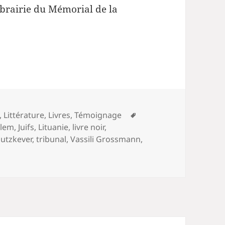
ibrairie du Mémorial de la
Mots-
,
Littérature
,
Livres
,
Témoignage
clés
alem
,
Juifs
,
Lituanie
,
livre noir
,
Sutzkever
,
tribunal
,
Vassili Grossmann
,