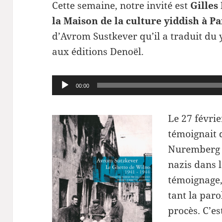
Cette semaine, notre invité est
Gilles
la Maison de la culture yiddish à Pa
d’Avrom Sustkever qu’il a traduit du y
aux éditions Denoël.
Lecteur
00:00
audio
Le 27 févri
témoignait 
Nuremberg d
nazis dans 
témoignage, 
tant la paro
procès. C’es