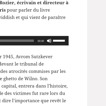
 Rozier, écrivain et directeur à
ris
pour parler du livre
iddish et qui vient de paraître
Utilisez
00:00
les
flèches
er 1945, Avrom Sutzkever
haut/bas
devant le tribunal de
pour
es atrocités commises par les
augmenter
le ghetto de Wilno. Son
ou
capital, entrera dans l’histoire,
diminuer
le des victimes fut rare lors du
le
t dire l’importance que revêt le
volume.