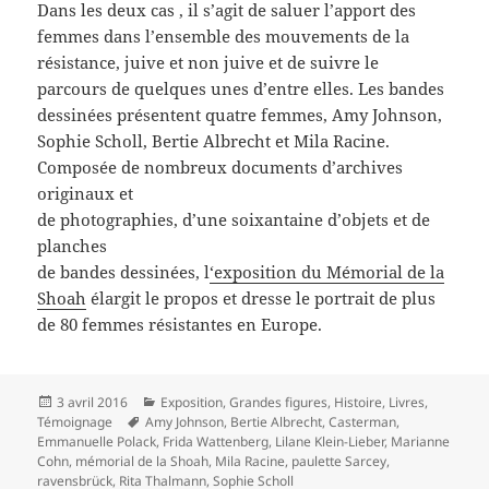
Dans les deux cas , il s’agit de saluer l’apport des
femmes dans l’ensemble des mouvements de la
résistance, juive et non juive et de suivre le
parcours de quelques unes d’entre elles. Les bandes
dessinées présentent quatre femmes, Amy Johnson,
Sophie Scholl, Bertie Albrecht et Mila Racine.
Composée de nombreux documents d’archives
originaux et
de photographies, d’une soixantaine d’objets et de
planches
de bandes dessinées, l
‘exposition du Mémorial de la
Shoah
élargit le propos et dresse le portrait de plus
de 80 femmes résistantes en Europe.
Publié
Catégories
3 avril 2016
Exposition
,
Grandes figures
,
Histoire
,
Livres
,
le
Mots-
Témoignage
Amy Johnson
,
Bertie Albrecht
,
Casterman
,
clés
Emmanuelle Polack
,
Frida Wattenberg
,
Lilane Klein-Lieber
,
Marianne
Cohn
,
mémorial de la Shoah
,
Mila Racine
,
paulette Sarcey
,
ravensbrück
,
Rita Thalmann
,
Sophie Scholl