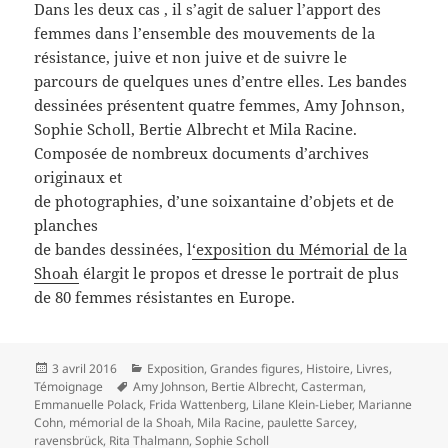
Dans les deux cas , il s’agit de saluer l’apport des
femmes dans l’ensemble des mouvements de la
résistance, juive et non juive et de suivre le
parcours de quelques unes d’entre elles. Les bandes
dessinées présentent quatre femmes, Amy Johnson,
Sophie Scholl, Bertie Albrecht et Mila Racine.
Composée de nombreux documents d’archives
originaux et
de photographies, d’une soixantaine d’objets et de
planches
de bandes dessinées, l
‘exposition du Mémorial de la
Shoah
élargit le propos et dresse le portrait de plus
de 80 femmes résistantes en Europe.
Publié
Catégories
3 avril 2016
Exposition
,
Grandes figures
,
Histoire
,
Livres
,
le
Mots-
Témoignage
Amy Johnson
,
Bertie Albrecht
,
Casterman
,
clés
Emmanuelle Polack
,
Frida Wattenberg
,
Lilane Klein-Lieber
,
Marianne
Cohn
,
mémorial de la Shoah
,
Mila Racine
,
paulette Sarcey
,
ravensbrück
,
Rita Thalmann
,
Sophie Scholl