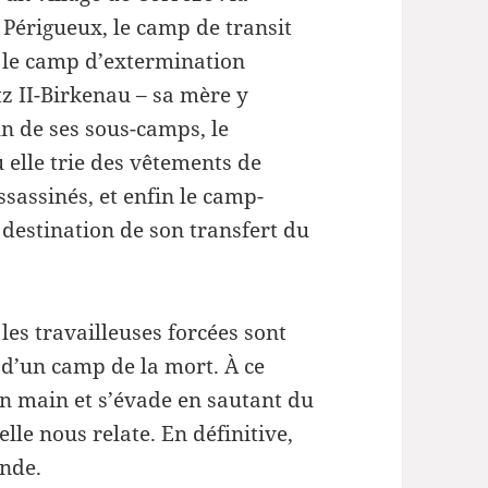
diminuer
 Périgueux, le camp de transit
le
 le camp d’extermination
volume.
z II-Birkenau – sa mère y
un de ses sous-camps, le
 elle trie des vêtements de
ssassinés, et enfin le camp-
destination de son transfert du
 les travailleuses forcées sont
 d’un camp de la mort. À ce
n main et s’évade en sautant du
lle nous relate. En définitive,
ande.