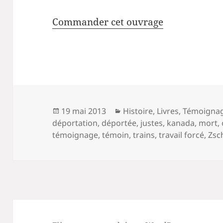
Commander cet ouvrage
Publié
Catégories
19 mai 2013
Histoire
,
Livres
,
Témoigna
le
déportation
,
déportée
,
justes
,
kanada
,
mort
,
témoignage
,
témoin
,
trains
,
travail forcé
,
Zsc