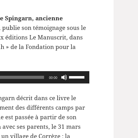
e Spingarn, ancienne
 publie son témoignage sous le
ux éditions Le Manuscrit, dans
ah » de la Fondation pour la
Utilisez
00:00
les
flèches
garn décrit dans ce livre le
haut/bas
ment des différents camps par
pour
le est passée à partir de son
augmenter
n avec ses parents, le 31 mars
ou
un village de Corrèze : la