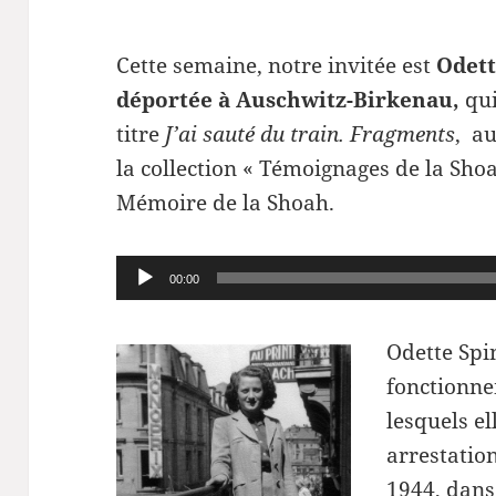
Cette semaine, notre invitée est
Odett
déportée à Auschwitz-Birkenau,
qui
titre
J’ai sauté du train. Fragments
, a
la collection « Témoignages de la Sho
Mémoire de la Shoah.
Lecteur
00:00
audio
Odette Spin
fonctionne
lesquels el
arrestatio
1944, dans 