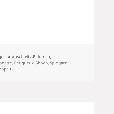
Mots-
ge
Auschwitz-Birkenau
,
clés
odette
,
Périgueux
,
Shoah
,
Spingarn
,
hopau