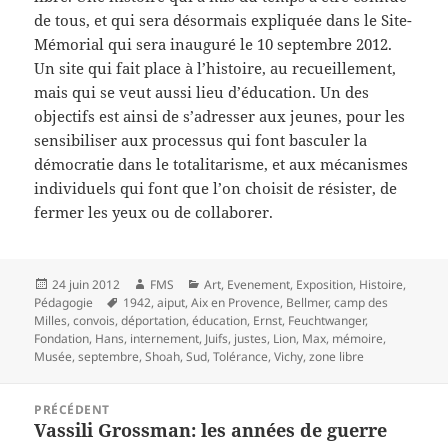
de tous, et qui sera désormais expliquée dans le Site-
Mémorial qui sera inauguré le 10 septembre 2012.
Un site qui fait place à l’histoire, au recueillement,
mais qui se veut aussi lieu d’éducation. Un des
objectifs est ainsi de s’adresser aux jeunes, pour les
sensibiliser aux processus qui font basculer la
démocratie dans le totalitarisme, et aux mécanismes
individuels qui font que l’on choisit de résister, de
fermer les yeux ou de collaborer.
Publié
Auteur
Catégories
24 juin 2012
FMS
Art
,
Evenement
,
Exposition
,
Histoire
,
le
Mots-
Pédagogie
1942
,
aiput
,
Aix en Provence
,
Bellmer
,
camp des
clés
Milles
,
convois
,
déportation
,
éducation
,
Ernst
,
Feuchtwanger
,
Fondation
,
Hans
,
internement
,
Juifs
,
justes
,
Lion
,
Max
,
mémoire
,
Musée
,
septembre
,
Shoah
,
Sud
,
Tolérance
,
Vichy
,
zone libre
Navigation
PRÉCÉDENT
de
Vassili Grossman: les années de guerre
Article
l’article