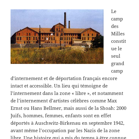
Le
camp
des
Milles
constit
ue le
seul
grand
camp
d’internement et de déportation français encore
intact et accessible. Un lieu qui témoigne de
l’internement dans la zone « libre », et notamment
de l’internement d’artistes célèbres comme Max
Ernst ou Hans Bellmer, mais aussi de la Shoah: 2000
Juifs, hommes, femmes, enfants sont en effet
déportés à Auschwitz-Birkenau en septembre 1942,
avant même l’occupation par les Nazis de la zone
libre. Une histoire qui a mis du temps à être connue