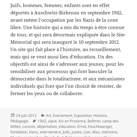
Juifs, hommes, femmes, enfants sont en effet
déportés à Auschwitz-Birkenau en septembre 1942,
avant même l’occupation par les Nazis de la zone
libre. Une histoire qui a mis du temps à être connue
de tous, et qui sera désormais expliquée dans le Site-
Mémorial qui sera inauguré le 10 septembre 2012.
Un site qui fait place à l’histoire, au recueillement,
mais qui se veut aussi lieu d’éducation. Un des
objectifs est ainsi de s’adresser aux jeunes, pour les
sensibiliser aux processus qui font basculer la
démocratie dans le totalitarisme, et aux mécanismes
individuels qui font que l’on choisit de résister, de
fermer les yeux ou de collaborer.
Publié
Catégories
24 juin 2012
Art
,
Evenement
,
Exposition
,
Histoire
,
le
Mots-
Pédagogie
1942
,
aiput
,
Aix en Provence
,
Bellmer
,
camp des
clés
Milles
,
convois
,
déportation
,
éducation
,
Ernst
,
Feuchtwanger
,
Fondation
,
Hans
,
internement
,
Juifs
,
justes
,
Lion
,
Max
,
mémoire
,