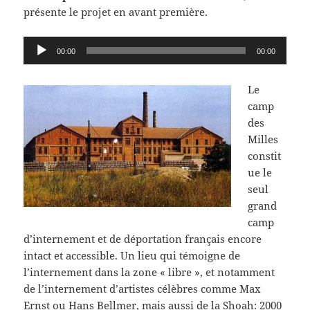
présente le projet en avant première.
Lecteur
00:00
00:00
audio
Le
camp
des
Milles
constit
ue le
seul
grand
camp
d’internement et de déportation français encore
intact et accessible. Un lieu qui témoigne de
l’internement dans la zone « libre », et notamment
de l’internement d’artistes célèbres comme Max
Ernst ou Hans Bellmer, mais aussi de la Shoah: 2000