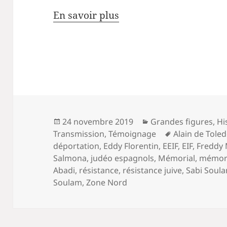
En savoir plus
Publié
Catégories
24 novembre 2019
Grandes figures
,
Hi
le
Mots-
Transmission
,
Témoignage
Alain de Tole
clés
déportation
,
Eddy Florentin
,
EEIF
,
EIF
,
Freddy
Salmona
,
judéo espagnols
,
Mémorial
,
mémori
Abadi
,
résistance
,
résistance juive
,
Sabi Soul
Soulam
,
Zone Nord