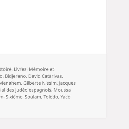
stoire
,
Livres
,
Mémoire et
do
,
Bidjerano
,
David Catarivas
,
 Menahem
,
Gilberte Nissim
,
Jacques
al des judéo espagnols
,
Moussa
am
,
Sixième
,
Soulam
,
Toledo
,
Yaco