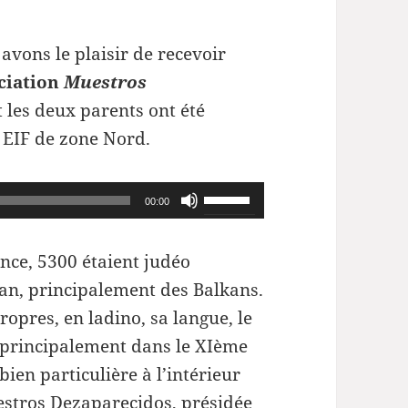
vons le plaisir de recevoir
ociation
Muestros
t les deux parents ont été
s EIF de zone Nord.
Utilisez
00:00
les
flèches
ance, 5300 étaient judéo
haut/bas
man, principalement des Balkans.
pour
opres, en ladino, sa langue, le
augmenter
, principalement dans le XIème
ou
bien particulière à l’intérieur
diminuer
estros Dezaparecidos, présidée