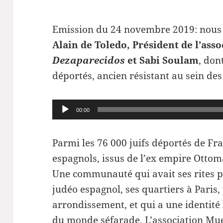
Emission du 24 novembre 2019: nous a
Alain de Toledo, Président de l’ass
Dezaparecidos
et Sabi Soulam
, don
déportés, ancien résistant au sein de
Lecteur
00:00
audio
Parmi les 76 000 juifs déportés de Fr
espagnols, issus de l’ex empire Otto
Une communauté qui avait ses rites pr
judéo espagnol, ses quartiers à Paris
arrondissement, et qui a une identité 
du monde séfarade. L’association Mu