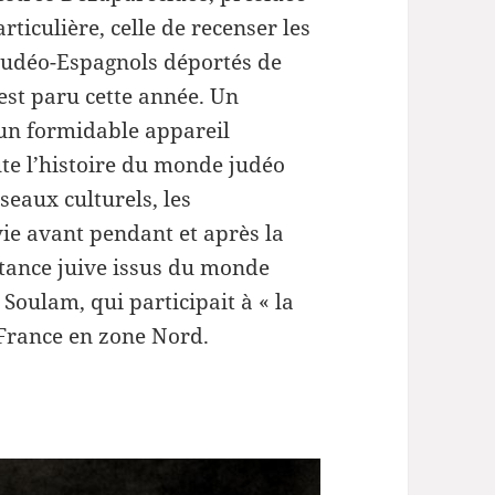
le
rticulière, celle de recenser les
volume.
Judéo-Espagnols déportés de
st paru cette année. Un
un formidable appareil
ute l’histoire du monde judéo
seaux culturels, les
ie avant pendant et après la
istance juive issus du monde
Soulam, qui participait à « la
e France en zone Nord.