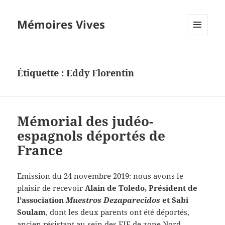
Mémoires Vives
MENU
ET
WIDGETS
Étiquette :
Eddy Florentin
Mémorial des judéo-
espagnols déportés de
France
Emission du 24 novembre 2019: nous avons le
plaisir de recevoir
Alain de Toledo, Président de
l’association
Muestros Dezaparecidos
et Sabi
Soulam
, dont les deux parents ont été déportés,
ancien résistant au sein des EIF de zone Nord.