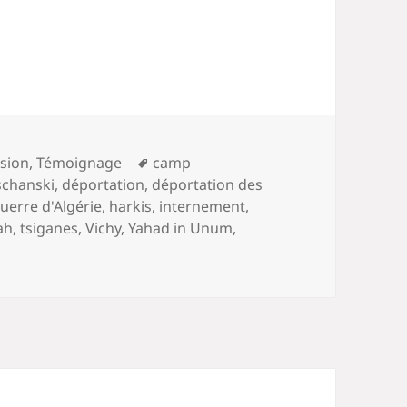
Mots-
sion
,
Témoignage
camp
clés
schanski
,
déportation
,
déportation des
uerre d'Algérie
,
harkis
,
internement
,
ah
,
tsiganes
,
Vichy
,
Yahad in Unum
,