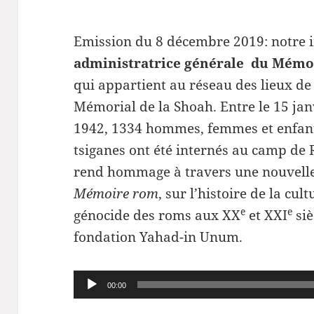
Emission du 8 décembre 2019: notre i
administratrice générale du Mémor
qui appartient au réseau des lieux d
Mémorial de la Shoah. Entre le 15 ja
1942, 1334 hommes, femmes et enfan
tsiganes ont été internés au camp de 
rend hommage à travers une nouvelle
Mémoire rom
, sur l’histoire de la cul
e
e
génocide des roms aux XX
et XXI
si
fondation Yahad-in Unum.
Lecteur
00:00
audio