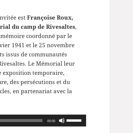
nvitée est
Françoise Roux,
ial du camp de Rivesaltes
,
e mémoire coordonné par le
nvier 1941 et le 25 novembre
ts issus de communautés
Rivesaltes. Le Mémorial leur
 exposition temporaire,
ture, des persécutions et du
ècles, en partenariat avec la
Utilisez
00:00
les