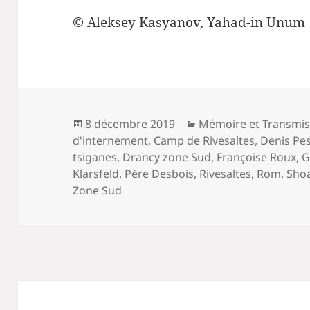
© Aleksey Kasyanov, Yahad-in Unum
Publié
Catégories
8 décembre 2019
Mémoire et Transmis
le
d'internement
,
Camp de Rivesaltes
,
Denis Pe
tsiganes
,
Drancy zone Sud
,
Françoise Roux
,
G
Klarsfeld
,
Père Desbois
,
Rivesaltes
,
Rom
,
Sho
Zone Sud