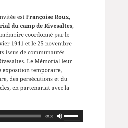
nvitée est
Françoise Roux,
ial du camp de Rivesaltes
,
e mémoire coordonné par le
nvier 1941 et le 25 novembre
ts issus de communautés
Rivesaltes. Le Mémorial leur
 exposition temporaire,
ture, des persécutions et du
ècles, en partenariat avec la
Utilisez
00:00
les