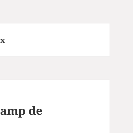
ux
camp de