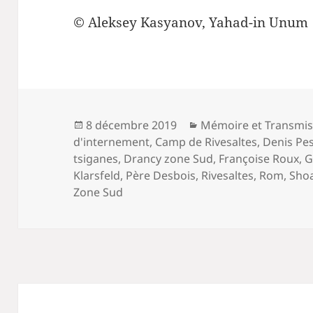
© Aleksey Kasyanov, Yahad-in Unum
Publié
Catégories
8 décembre 2019
Mémoire et Transmis
le
d'internement
,
Camp de Rivesaltes
,
Denis Pe
tsiganes
,
Drancy zone Sud
,
Françoise Roux
,
G
Klarsfeld
,
Père Desbois
,
Rivesaltes
,
Rom
,
Sho
Zone Sud