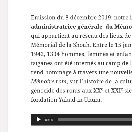
Emission du 8 décembre 2019: notre i
administratrice générale du Mémor
qui appartient au réseau des lieux d
Mémorial de la Shoah. Entre le 15 ja
1942, 1334 hommes, femmes et enfan
tsiganes ont été internés au camp de 
rend hommage à travers une nouvelle
Mémoire rom
, sur l’histoire de la cul
e
e
génocide des roms aux XX
et XXI
si
fondation Yahad-in Unum.
Lecteur
00:00
audio