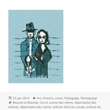
Publié
Catégories
22 juin 2014
Art
,
Histoire
,
Livres
,
Pédagogie
,
Témoignage
le
Mots-
Beaune la Rolande
,
Cercil
,
convoi des mères
,
déportation des
clés
enfants
,
déportation des mères
,
enfants dans les camps
,
enfants du