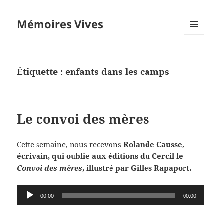
Mémoires Vives
MENU
ET
WIDGETS
Étiquette :
enfants dans les camps
Le convoi des mères
Cette semaine, nous recevons
Rolande Causse,
écrivain, qui oublie aux éditions du Cercil le
Convoi des mères
, illustré par Gilles Rapaport.
Lecteur
00:00
00:00
audio