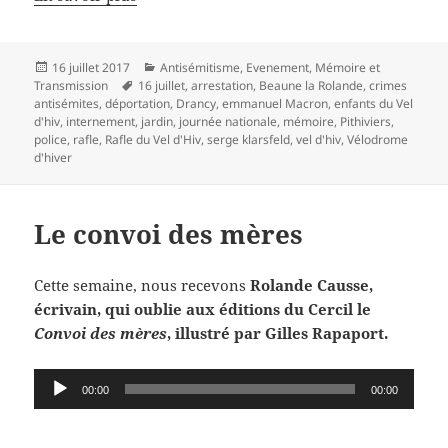
Publié
Catégories
16 juillet 2017
Antisémitisme
,
Evenement
,
Mémoire et
le
Mots-
Transmission
16 juillet
,
arrestation
,
Beaune la Rolande
,
crimes
clés
antisémites
,
déportation
,
Drancy
,
emmanuel Macron
,
enfants du Vel
d'hiv
,
internement
,
jardin
,
journée nationale
,
mémoire
,
Pithiviers
,
police
,
rafle
,
Rafle du Vel d'Hiv
,
serge klarsfeld
,
vel d'hiv
,
Vélodrome
d'hiver
Le convoi des mères
Cette semaine, nous recevons
Rolande Causse,
écrivain, qui oublie aux éditions du Cercil le
Convoi des mères
, illustré par Gilles Rapaport.
Lecteur
00:00
00:00
audio