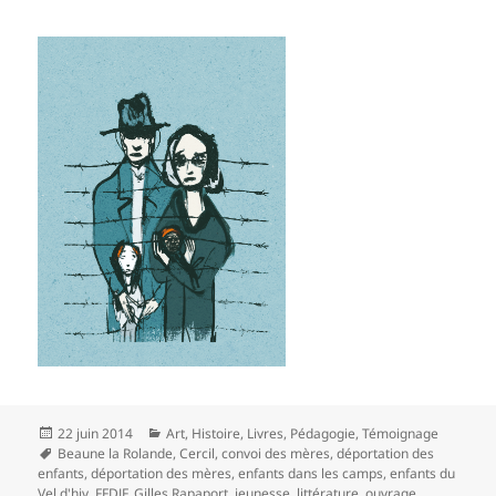
Publié
Catégories
22 juin 2014
Art
,
Histoire
,
Livres
,
Pédagogie
,
Témoignage
le
Mots-
Beaune la Rolande
,
Cercil
,
convoi des mères
,
déportation des
clés
enfants
,
déportation des mères
,
enfants dans les camps
,
enfants du
Vel d'hiv
,
FFDJF
,
Gilles Rapaport
,
jeunesse
,
littérature
,
ouvrage