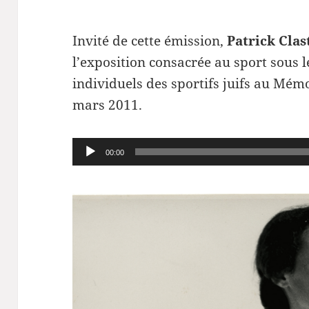
Invité de cette émission,
Patrick Clas
l’exposition consacrée au sport sous 
individuels des sportifs juifs au Mém
mars 2011.
Lecteur
00:00
audio