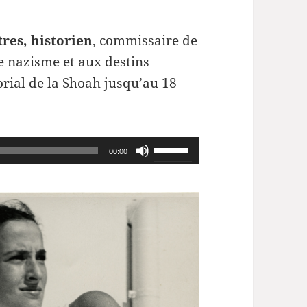
tres, historien
, commissaire de
le nazisme et aux destins
orial de la Shoah jusqu’au 18
Utilisez
00:00
les
flèches
haut/bas
pour
augmenter
ou
diminuer