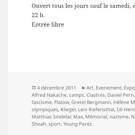
Ouvert tous les jours sauf le samedi, d
22 h.
Entrée libre
Publié
Catégories
4 décembre 2011
Art
,
Evenement
,
Expo
le
Alfred Nakache
,
camps
,
Clastres
,
Daniel Pern
fascisme
,
Flatow
,
Gretel Bergmann
,
Hélène M
olympiques
,
Klieger
,
Leni Riefensthal
,
Lili Hen
Matthias Sindelar
,
Max
,
Mémorial
,
nazisme
,
N
Shoah
,
sport
,
Young Perez