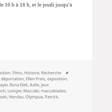
e 10 h à 18 h, et le jeudi jusqu’à
Mots-
sition
,
Films
,
Histoire
,
Recherche
clés
,
déportation
,
Ellen Preis
,
exposition
,
ayer
,
Ilona Elek
,
Italie
,
jeux
och
,
Loinger
,
Maccabi
,
maccabiades
,
oah
,
Nordau
,
Olympua
,
Patrick
,