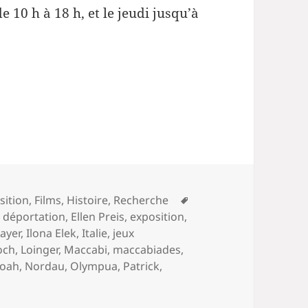
e 10 h à 18 h, et le jeudi jusqu’à
Mots-
sition
,
Films
,
Histoire
,
Recherche
clés
,
déportation
,
Ellen Preis
,
exposition
,
ayer
,
Ilona Elek
,
Italie
,
jeux
och
,
Loinger
,
Maccabi
,
maccabiades
,
oah
,
Nordau
,
Olympua
,
Patrick
,