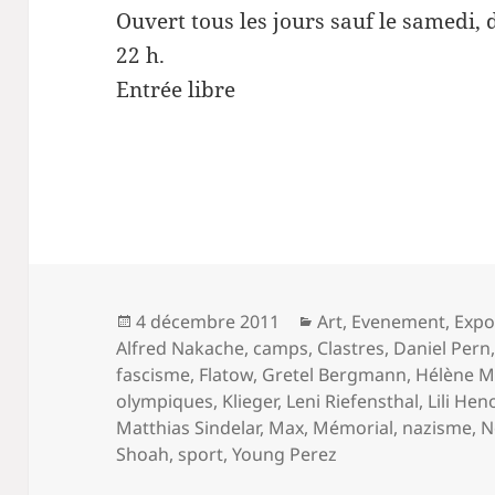
Ouvert tous les jours sauf le samedi, d
22 h.
Entrée libre
Publié
Catégories
4 décembre 2011
Art
,
Evenement
,
Expo
le
Alfred Nakache
,
camps
,
Clastres
,
Daniel Pern
fascisme
,
Flatow
,
Gretel Bergmann
,
Hélène M
olympiques
,
Klieger
,
Leni Riefensthal
,
Lili Hen
Matthias Sindelar
,
Max
,
Mémorial
,
nazisme
,
N
Shoah
,
sport
,
Young Perez