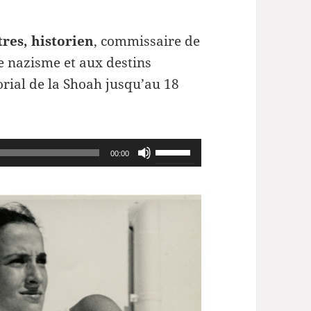
tres, historien
, commissaire de
le nazisme et aux destins
orial de la Shoah jusqu’au 18
Utilisez
00:00
les
flèches
haut/bas
pour
augmenter
ou
diminuer