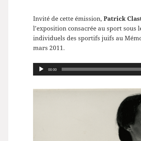
Invité de cette émission,
Patrick Clas
l’exposition consacrée au sport sous 
individuels des sportifs juifs au Mém
mars 2011.
Lecteur
00:00
audio