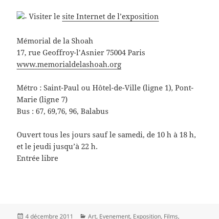
Visiter le
site Internet de l’exposition
Mémorial de la Shoah
17, rue Geoffroy-l’Asnier 75004 Paris
www.memorialdelashoah.org
Métro : Saint-Paul ou Hôtel-de-Ville (ligne 1), Pont-
Marie (ligne 7)
Bus : 67, 69,76, 96, Balabus
Ouvert tous les jours sauf le samedi, de 10 h à 18 h,
et le jeudi jusqu’à 22 h.
Entrée libre
Publié
Catégories
4 décembre 2011
Art
,
Evenement
,
Exposition
,
Films
,