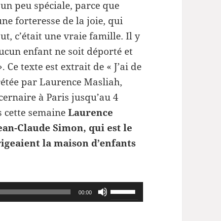
 un peu spéciale, parce que
une forteresse de la joie, qui
, c’était une vraie famille. Il y
ucun enfant ne soit déporté et
 Ce texte est extrait de « J’ai de
prétée par Laurence Masliah,
cernaire à Paris jusqu’au 4
s cette semaine
Laurence
ean-Claude Simon, qui est le
rigeaient la maison d’enfants
Utilisez
00:00
les
flèches