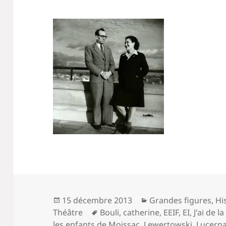
Publié
Catégories
15 décembre 2013
Grandes figures
,
Hi
le
Mots-
Théâtre
Bouli
,
catherine
,
EEIF
,
EI
,
J'ai de l
clés
les enfants de Moissac
,
Lewertowski
,
Lucerna