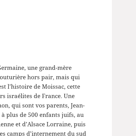
haut/bas
pour
augmenter
ou
diminuer
le
volume.
 Germaine, une grand-mère
outurière hors pair, mais qui
est l’histoire de Moissac, cette
rs israélites de France. Une
on, qui sont vos parents, Jean-
 à plus de 500 enfants juifs, au
ienne et d’Alsace Lorraine, puis
I des camps d’internement du sud