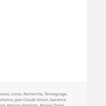
stoire
,
Livres
,
Recherche
,
Témoignage
,
a chance
,
jean-Claude Simon
,
laurence
,
ire
,
Maison d'enfants
,
Marina Tomé
,