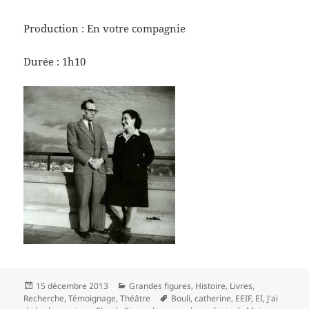
Production : En votre compagnie
Durée : 1h10
Publié
Catégories
15 décembre 2013
Grandes figures
,
Histoire
,
Livres
,
le
Mots-
Recherche
,
Témoignage
,
Théâtre
Bouli
,
catherine
,
EEIF
,
EI
,
J'ai