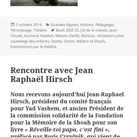
Publié
Catégories
5 octobre 2014
Grandes figures
,
Histoire
,
Pédagogie
,
le
Mots-
Témoignage
,
Théâtre
Bouli
,
EEIF
,
EI
,
J'ai de la chance
,
jean-
clés
Claude
,
laurence masliah
,
Maison d'enfa
,
Moissac
,
résistance juive
,
sauvetage des enfanrs
,
Shatta
,
Simon
,
théâtre et Shoah
,
transmission par le théâtre
Rencontre avec Jean
Raphaël Hirsch
Nous recevons aujourd’hui
Jean-Raphael
Hirsch, président du comité français
pour Yad Vashem, et ancien Président de
la commission solidarité de la Fondation
pour la Mémoire de la Shoah pour son
livre «
Réveille-toi papa, c’est fini »
,
préfacé par Boris Cyrulnik, qui vient de