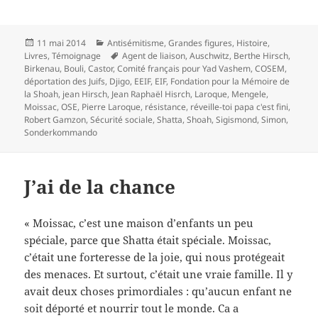
Publié
Catégories
11 mai 2014
Antisémitisme
,
Grandes figures
,
Histoire
,
le
Mots-
Livres
,
Témoignage
Agent de liaison
,
Auschwitz
,
Berthe Hirsch
,
clés
Birkenau
,
Bouli
,
Castor
,
Comité français pour Yad Vashem
,
COSEM
,
déportation des Juifs
,
Djigo
,
EEIF
,
EIF
,
Fondation pour la Mémoire de
la Shoah
,
jean Hirsch
,
Jean Raphaël Hisrch
,
Laroque
,
Mengele
,
Moissac
,
OSE
,
Pierre Laroque
,
résistance
,
réveille-toi papa c'est fini
,
Robert Gamzon
,
Sécurité sociale
,
Shatta
,
Shoah
,
Sigismond
,
Simon
,
Sonderkommando
J’ai de la chance
« Moissac, c’est une maison d’enfants un peu
spéciale, parce que Shatta était spéciale. Moissac,
c’était une forteresse de la joie, qui nous protégeait
des menaces. Et surtout, c’était une vraie famille. Il y
avait deux choses primordiales : qu’aucun enfant ne
soit déporté et nourrir tout le monde. Ca a