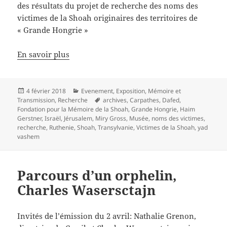
des résultats du projet de recherche des noms des
victimes de la Shoah originaires des territoires de
« Grande Hongrie »
En savoir plus
Publié
Catégories
4 février 2018
Evenement
,
Exposition
,
Mémoire et
le
Mots-
Transmission
,
Recherche
archives
,
Carpathes
,
Dafed
,
clés
Fondation pour la Mémoire de la Shoah
,
Grande Hongrie
,
Haim
Gerstner
,
Israël
,
Jérusalem
,
Miry Gross
,
Musée
,
noms des victimes
,
recherche
,
Ruthenie
,
Shoah
,
Transylvanie
,
Victimes de la Shoah
,
yad
vashem
Parcours d’un orphelin,
Charles Wasersctajn
Invités de l’émission du 2 avril: Nathalie Grenon,