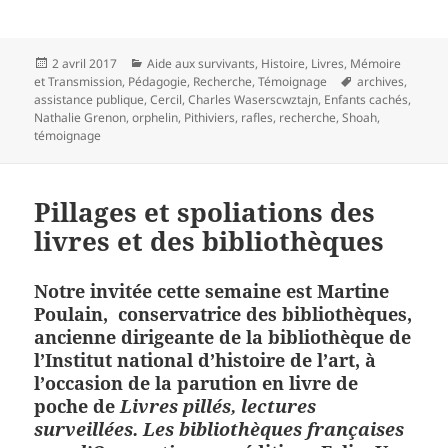
Publié
Catégories
2 avril 2017
Aide aux survivants
,
Histoire
,
Livres
,
Mémoire
le
Mots-
et Transmission
,
Pédagogie
,
Recherche
,
Témoignage
archives
,
clés
assistance publique
,
Cercil
,
Charles Waserscwztajn
,
Enfants cachés
,
Nathalie Grenon
,
orphelin
,
Pithiviers
,
rafles
,
recherche
,
Shoah
,
témoignage
Pillages et spoliations des
livres et des bibliothèques
Notre invitée cette semaine est
Martine
Poulain, conservatrice des bibliothèques,
ancienne dirigeante de la bibliothèque de
l’Institut national d’histoire de l’art,
à
l’occasion de la parution en livre de
poche de
Livres pillés, lectures
surveillées. Les bibliothèques françaises