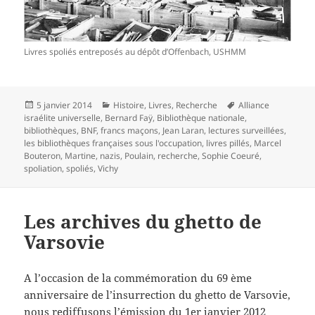
Livres spoliés entreposés au dépôt d’Offenbach, USHMM
Publié
Catégories
Mots-
5 janvier 2014
Histoire
,
Livres
,
Recherche
Alliance
le
clés
israélite universelle
,
Bernard Faÿ
,
Bibliothèque nationale
,
bibliothèques
,
BNF
,
francs maçons
,
Jean Laran
,
lectures surveillées
,
les bibliothèques françaises sous l'occupation
,
livres pillés
,
Marcel
Bouteron
,
Martine
,
nazis
,
Poulain
,
recherche
,
Sophie Coeuré
,
spoliation
,
spoliés
,
Vichy
Les archives du ghetto de
Varsovie
A l’occasion de la commémoration du 69 ème
anniversaire de l’insurrection du ghetto de Varsovie,
nous rediffusons l’émission du 1er janvier 2012