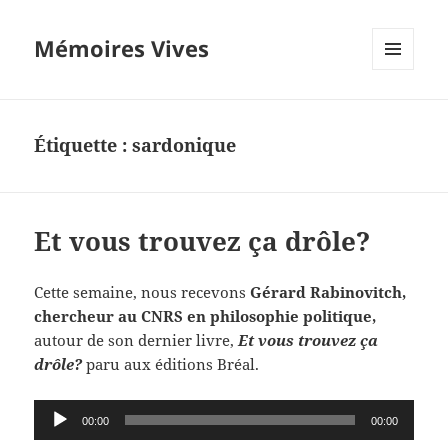
Mémoires Vives
MENU
ET
WIDGETS
Étiquette :
sardonique
Et vous trouvez ça drôle?
Cette semaine, nous recevons
G
érard Rabinovitch,
chercheur au CNRS en philosophie politique,
autour de son dernier livre,
Et vous tro
uvez ça
drôle?
paru aux éditions Bréal.
Lecteur
00:00
00:00
audio