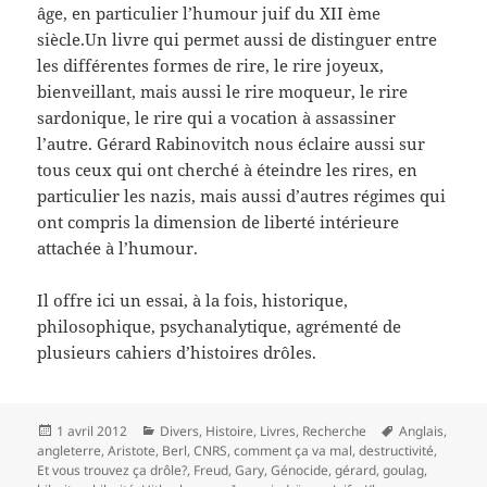
âge, en particulier l’humour juif du XII ème
siècle.Un livre qui permet aussi de distinguer entre
les différentes formes de rire, le rire joyeux,
bienveillant, mais aussi le rire moqueur, le rire
sardonique, le rire qui a vocation à assassiner
l’autre. Gérard Rabinovitch nous éclaire aussi sur
tous ceux qui ont cherché à éteindre les rires, en
particulier les nazis, mais aussi d’autres régimes qui
ont compris la dimension de liberté intérieure
attachée à l’humour.
Il offre ici un essai, à la fois, historique,
philosophique, psychanalytique, agrémenté de
plusieurs cahiers d’histoires drôles.
Publié
Catégories
Mots-
1 avril 2012
Divers
,
Histoire
,
Livres
,
Recherche
Anglais
,
le
clés
angleterre
,
Aristote
,
Berl
,
CNRS
,
comment ça va mal
,
destructivité
,
Et vous trouvez ça drôle?
,
Freud
,
Gary
,
Génocide
,
gérard
,
goulag
,