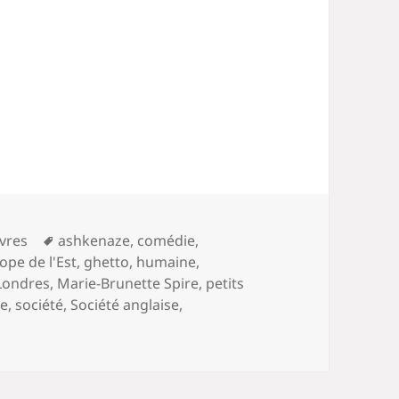
Mots-
ivres
ashkenaze
,
comédie
,
clés
ope de l'Est
,
ghetto
,
humaine
,
Londres
,
Marie-Brunette Spire
,
petits
re
,
société
,
Société anglaise
,