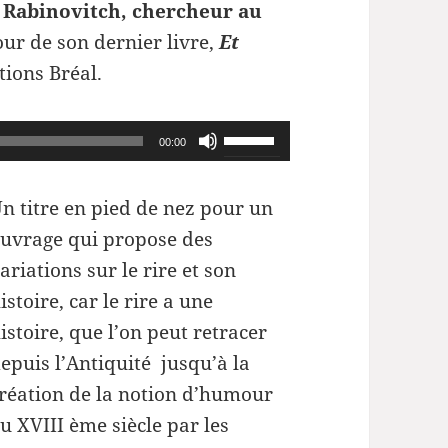
 Rabinovitch, chercheur au
ur de son dernier livre,
Et
tions Bréal.
Utilisez
00:00
les
flèches
n titre en pied de nez pour un
haut/bas
uvrage qui propose des
pour
ariations sur le rire et son
augmenter
istoire, car le rire a une
ou
istoire, que l’on peut retracer
diminuer
epuis l’Antiquité jusqu’à la
le
réation de la notion d’humour
volume.
u XVIII ème siècle par les