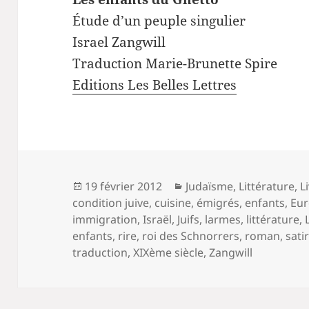
Étude d’un peuple singulier
Israel Zangwill
Traduction Marie-Brunette Spire
Editions Les Belles Lettres
Publié
Catégories
19 février 2012
Judaïsme
,
Littérature
,
L
le
condition juive
,
cuisine
,
émigrés
,
enfants
,
Eur
immigration
,
Israël
,
Juifs
,
larmes
,
littérature
,
enfants
,
rire
,
roi des Schnorrers
,
roman
,
sati
traduction
,
XIXème siècle
,
Zangwill