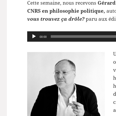
Cette semaine, nous recevons
G
érard
CNRS en philosophie politique,
auto
vous tro
uvez ça drôle?
paru aux édi
Lecteur
00:00
audio
U
o
v
h
h
d
c
a