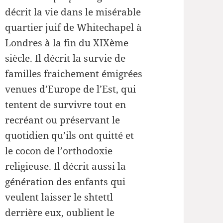
pour
décrit la vie dans le misérable
augmenter
quartier juif de Whitechapel à
ou
Londres à la fin du XIXème
diminuer
siècle. Il décrit la survie de
le
familles fraichement émigrées
volume.
venues d’Europe de l’Est, qui
tentent de survivre tout en
recréant ou préservant le
quotidien qu’ils ont quitté et
le cocon de l’orthodoxie
religieuse. Il décrit aussi la
génération des enfants qui
veulent laisser le shtettl
derrière eux, oublient le