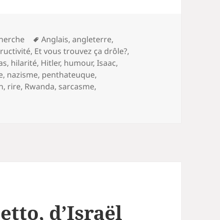
Mots-
herche
Anglais
,
angleterre
,
clés
ructivité
,
Et vous trouvez ça drôle?
,
tas
,
hilarité
,
Hitler
,
humour
,
Isaac
,
e
,
nazisme
,
penthateuque
,
h
,
rire
,
Rwanda
,
sarcasme
,
etto, d’Israël