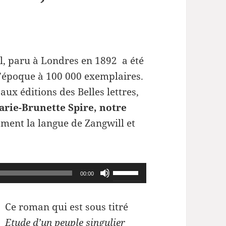
ll, paru à Londres en 1892 a été
l’époque à 100 000 exemplaires.
aux éditions des Belles lettres,
rie-Brunette Spire, notre
ement la langue de Zangwill et
Utilisez
00:00
les
flèches
Ce roman qui est sous titré
haut/bas
Etude d’un peuple singulier