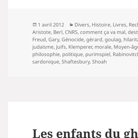
Publié
Catégories
1 avril 2012
Divers
,
Histoire
,
Livres
,
Rec
le
Aristote
,
Berl
,
CNRS
,
comment ça va mal
,
dest
Freud
,
Gary
,
Génocide
,
gérard
,
goulag
,
hilari
judaïsme
,
Juifs
,
Klemperer
,
morale
,
Moyen-âg
philosophie
,
politique
,
purimspiel
,
Rabinovitc
sardonique
,
Shaftesbury
,
Shoah
Les enfants du gh