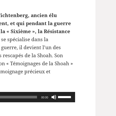
Fichtenberg, ancien élu
t, et qui pendant la guerre
la « Sixième », la Résistance
se spécialise dans la
guerre, il devient l’un des
es rescapés de la Shoah. Son
ion « Témoignages de la Shoah »
émoignage précieux et
Utilisez
00:00
les
flèches