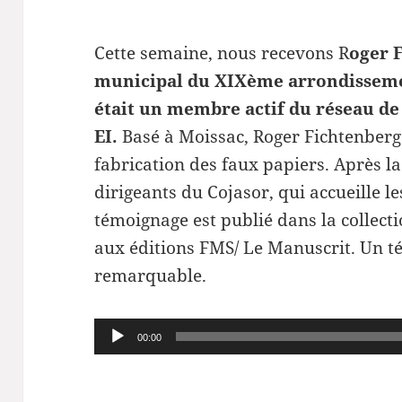
Cette semaine, nous recevons R
oger 
municipal du XIXème arrondissemen
était un membre actif du réseau de 
EI.
Basé à Moissac, Roger Fichtenberg 
fabrication des faux papiers. Après la 
dirigeants du Cojasor, qui accueille l
témoignage est publié dans la collect
aux éditions FMS/ Le Manuscrit. Un t
remarquable.
Lecteur
00:00
audio