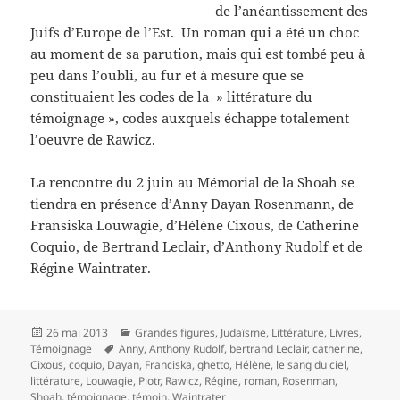
de l’anéantissement des
Juifs d’Europe de l’Est. Un roman qui a été un choc
au moment de sa parution, mais qui est tombé peu à
peu dans l’oubli, au fur et à mesure que se
constituaient les codes de la » littérature du
témoignage », codes auxquels échappe totalement
l’oeuvre de Rawicz.
La rencontre du 2 juin au Mémorial de la Shoah se
tiendra en présence d’Anny Dayan Rosenmann, de
Fransiska Louwagie, d’Hélène Cixous, de Catherine
Coquio, de Bertrand Leclair, d’Anthony Rudolf et de
Régine Waintrater.
Publié
Catégories
26 mai 2013
Grandes figures
,
Judaïsme
,
Littérature
,
Livres
,
le
Mots-
Témoignage
Anny
,
Anthony Rudolf
,
bertrand Leclair
,
catherine
,
clés
Cixous
,
coquio
,
Dayan
,
Franciska
,
ghetto
,
Hélène
,
le sang du ciel
,
littérature
,
Louwagie
,
Piotr
,
Rawicz
,
Régine
,
roman
,
Rosenman
,
Shoah
,
témoignage
,
témoin
,
Waintrater