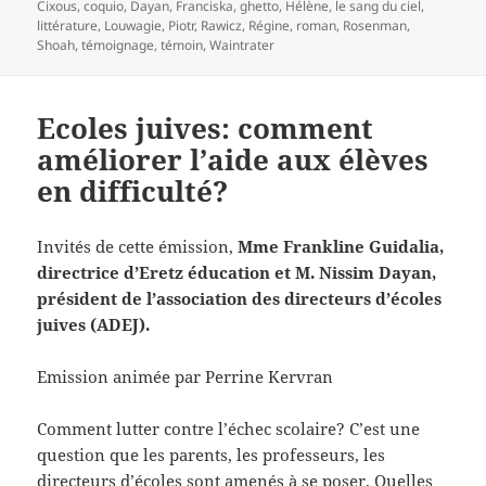
clés
Cixous
,
coquio
,
Dayan
,
Franciska
,
ghetto
,
Hélène
,
le sang du ciel
,
littérature
,
Louwagie
,
Piotr
,
Rawicz
,
Régine
,
roman
,
Rosenman
,
Shoah
,
témoignage
,
témoin
,
Waintrater
Ecoles juives: comment
améliorer l’aide aux élèves
en difficulté?
Invités de cette émission,
Mme Frankline Guidalia,
directrice d’Eretz éducation et M. Nissim Dayan,
président de l’association des directeurs d’écoles
juives (ADEJ).
Emission animée par Perrine Kervran
Comment lutter contre l’échec scolaire? C’est une
question que les parents, les professeurs, les
directeurs d’écoles sont amenés à se poser. Quelles