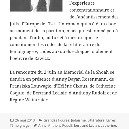
l’expérience
concentrationnaire et
de l’anéantissement des
Juifs d’Europe de l’Est. Un roman qui a été un choc
au moment de sa parution, mais qui est tombé peu à
peu dans l’oubli, au fur et à mesure que se
constituaient les codes de la » littérature du
témoignage », codes auxquels échappe totalement
l’oeuvre de Rawicz.
La rencontre du 2 juin au Mémorial de la Shoah se
tiendra en présence d’Anny Dayan Rosenmann, de
Fransiska Louwagie, d’Hélène Cixous, de Catherine
Coquio, de Bertrand Leclair, d’Anthony Rudolf et de
Régine Waintrater.
Publié
Catégories
26 mai 2013
Grandes figures
,
Judaïsme
,
Littérature
,
Livres
,
le
Mots-
Témoignage
Anny
,
Anthony Rudolf
,
bertrand Leclair
,
catherine
,