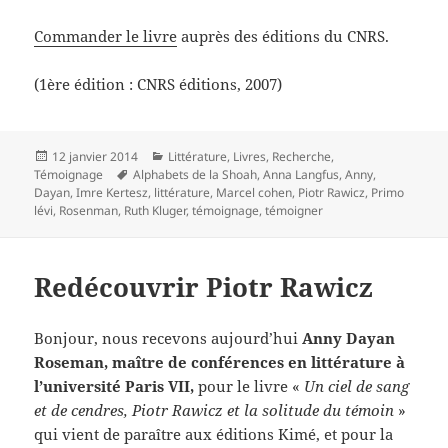
Commander le livre
auprès des éditions du CNRS.
(1ère édition : CNRS éditions, 2007)
Publié
Catégories
12 janvier 2014
Littérature
,
Livres
,
Recherche
,
le
Mots-
Témoignage
Alphabets de la Shoah
,
Anna Langfus
,
Anny
,
clés
Dayan
,
Imre Kertesz
,
littérature
,
Marcel cohen
,
Piotr Rawicz
,
Primo
lévi
,
Rosenman
,
Ruth Kluger
,
témoignage
,
témoigner
Redécouvrir Piotr Rawicz
Bonjour, nous recevons aujourd’hui
Anny Dayan
Roseman, maître de conférences en littérature à
l’université Paris VII,
pour le livre «
Un ciel de sang
et de cendres, Piotr Rawicz et la solitude du témoin
»
qui vient de paraître aux éditions Kimé, et pour la