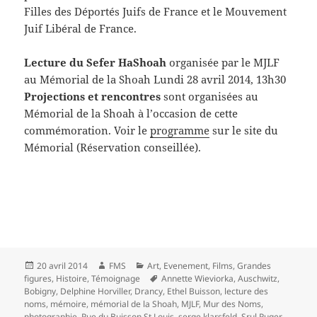
Filles des Déportés Juifs de France et le Mouvement
Juif Libéral de France.
Lecture du Sefer HaShoah
organisée par le MJLF
au Mémorial de la Shoah Lundi 28 avril 2014, 13h30
Projections et rencontres
sont organisées au
Mémorial de la Shoah à l’occasion de cette
commémoration. Voir le
programme
sur le site du
Mémorial (Réservation conseillée).
Publié
Auteur
Catégories
20 avril 2014
FMS
Art
,
Evenement
,
Films
,
Grandes
le
Mots-
figures
,
Histoire
,
Témoignage
Annette Wieviorka
,
Auschwitz
,
clés
Bobigny
,
Delphine Horviller
,
Drancy
,
Ethel Buisson
,
lecture des
noms
,
mémoire
,
mémorial de la Shoah
,
MJLF
,
Mur des Noms
,
photographie
,
Rue du Buisson St Louis
,
serge klarsfeld
,
Srul Ruger
,