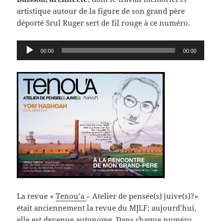
artistique autour de la figure de son grand père
déporté Srul Ruger sert de fil rouge à ce numéro.
Lecteur
00:00
00:00
audio
La revue «
Tenou’a
– Atelier de pensée(s) juive(s)?»
était anciennement la revue du MJLF; aujourd’hui,
elle est devenue autonome. Dans chaque numéro,