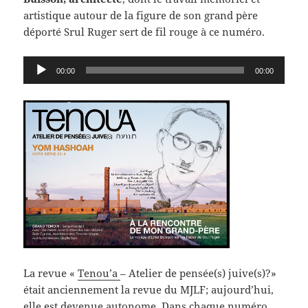
artistique autour de la figure de son grand père
déporté Srul Ruger sert de fil rouge à ce numéro.
Lecteur
00:00
00:00
audio
La revue «
Tenou’a
– Atelier de pensée(s) juive(s)?»
était anciennement la revue du MJLF; aujourd’hui,
elle est devenue autonome. Dans chaque numéro,