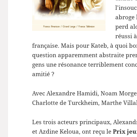
l’insou
abroge 
perd al
réussi à
française. Mais pour Kateb, à quoi bon
question apparemment abstraite prend
gens une résonance terriblement concr
amitié ?
Avec Alexandre Hamidi, Noam Morgen
Charlotte de Turckheim, Marthe Villa
Les trois acteurs principaux, Alexa
et Azdine Keloua, ont reçu le
Prix je