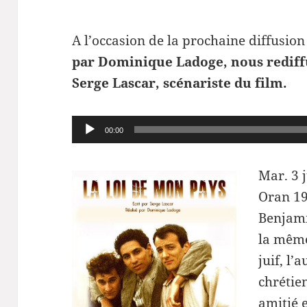
A l’occasion de la prochaine diffusio
par Dominique Ladoge, nous rediff
Serge Lascar, scénariste du film.
Lecteur
00:00
audio
Mar. 3 
Oran 19
Benjami
la même 
juif, l
chrétien
amitié 