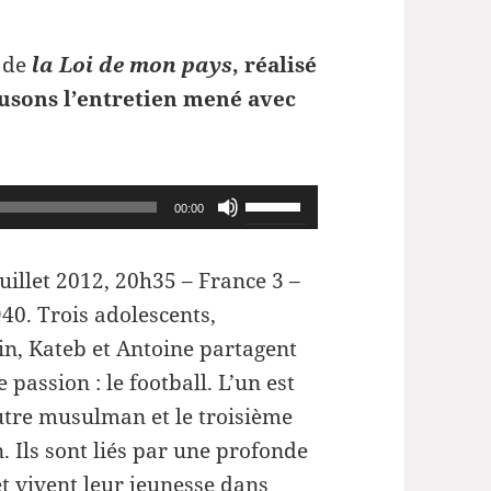
n de
la Loi de mon pays
, réalisé
usons l’entretien mené avec
Utilisez
00:00
les
flèches
juillet 2012, 20h35 – France 3 –
haut/bas
40. Trois adolescents,
pour
n, Kateb et Antoine partagent
augmenter
passion : le football. L’un est
ou
’autre musulman et le troisième
diminuer
. Ils sont liés par une profonde
le
et vivent leur jeunesse dans