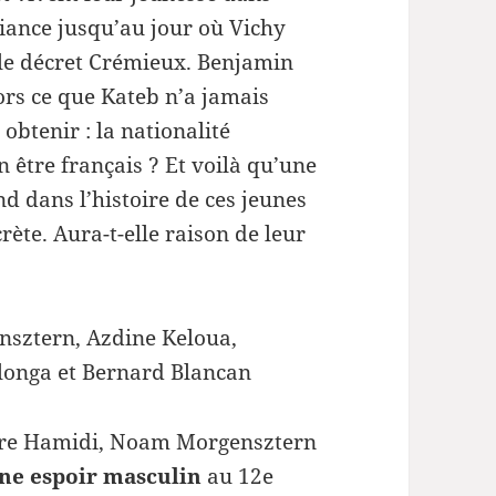
volume.
ciance jusqu’au jour où Vichy
le décret Crémieux. Benjamin
ors ce que Kateb n’a jamais
 obtenir : la nationalité
 être français ? Et voilà qu’une
 dans l’histoire de ces jeunes
ète. Aura-t-elle raison de leur
sztern, Azdine Keloua,
longa et Bernard Blancan
ndre Hamidi, Noam Morgensztern
une espoir masculin
au 12e