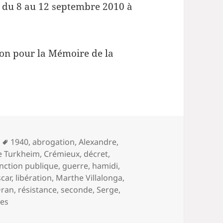
u du 8 au 12 septembre 2010 à
tion pour la Mémoire de la
Mots-
1940
,
abrogation
,
Alexandre
,
clés
e Turkheim
,
Crémieux
,
décret
,
nction publique
,
guerre
,
hamidi
,
scar
,
libération
,
Marthe Villalonga
,
ran
,
résistance
,
seconde
,
Serge
,
sur Les Juifs d’Algérie pendant la seconde guerre mondia
es