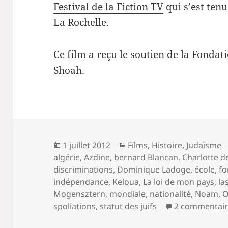
Festival de la Fiction TV
qui s’est ten
La Rochelle.
Ce film a reçu le soutien de la Fonda
Shoah.
Publié
Catégories
1 juillet 2012
Films
,
Histoire
,
Judaïsme
le
algérie
,
Azdine
,
bernard Blancan
,
Charlotte d
discriminations
,
Dominique Ladoge
,
école
,
fo
indépendance
,
Keloua
,
La loi de mon pays
,
la
Mogensztern
,
mondiale
,
nationalité
,
Noam
,
O
spoliations
,
statut des juifs
2 commentair