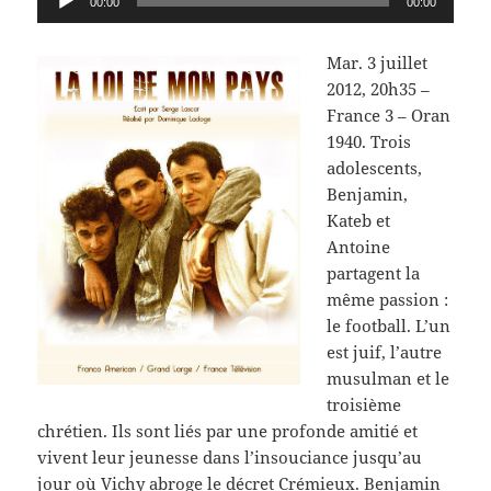
00:00
00:00
audio
Mar. 3 juillet
2012, 20h35 –
France 3 – Oran
1940. Trois
adolescents,
Benjamin,
Kateb et
Antoine
partagent la
même passion :
le football. L’un
est juif, l’autre
musulman et le
troisième
chrétien. Ils sont liés par une profonde amitié et
vivent leur jeunesse dans l’insouciance jusqu’au
jour où Vichy abroge le décret Crémieux. Benjamin