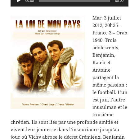
00:00
00:00
audio
Mar. 3 juillet
2012, 20h35 –
France 3 – Oran
1940. Trois
adolescents,
Benjamin,
Kateb et
Antoine
partagent la
même passion :
le football. L’un
est juif, l’autre
musulman et le
troisième
chrétien. Ils sont liés par une profonde amitié et
vivent leur jeunesse dans l’insouciance jusqu’au
jour où Vichy abroge le décret Crémieux. Benjamin