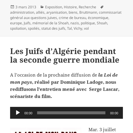
Publié
Catégories
Mots-
3 mars 2013
Exposition
,
Histoire
,
Recherche
le
clés
administration
,
alliés
,
aryanisation
,
biens
,
Bruttmann
,
commissariat
général aux questions juives
,
crime de bureau
,
économique
,
europe
,
Juifs
,
mémorial de la Shoah
,
nazis
,
politique
,
Shoah
,
spoliation
,
spoliés
,
statut des juifs
,
Tal
,
Vichy
,
vol
Les Juifs d’Algérie pendant
la seconde guerre mondiale
A l’occasion de la prochaine diffusion de
la Loi de
mon pays
, réalisé par Dominique Ladoge, nous
rediffusons l’entretien mené avec Serge Lascar,
scénariste du film.
Lecteur
00:00
00:00
audio
Mar. 3 juillet