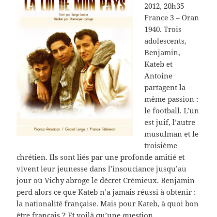
2012, 20h35 –
France 3 – Oran
1940. Trois
adolescents,
Benjamin,
Kateb et
Antoine
partagent la
même passion :
le football. L’un
est juif, l’autre
musulman et le
troisième
chrétien. Ils sont liés par une profonde amitié et
vivent leur jeunesse dans l’insouciance jusqu’au
jour où Vichy abroge le décret Crémieux. Benjamin
perd alors ce que Kateb n’a jamais réussi à obtenir :
la nationalité française. Mais pour Kateb, à quoi bon
être français ? Et voilà qu’une question