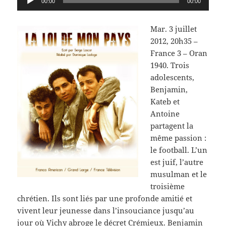
00:00
00:00
audio
Mar. 3 juillet
2012, 20h35 –
France 3 – Oran
1940. Trois
adolescents,
Benjamin,
Kateb et
Antoine
partagent la
même passion :
le football. L’un
est juif, l’autre
musulman et le
troisième
chrétien. Ils sont liés par une profonde amitié et
vivent leur jeunesse dans l’insouciance jusqu’au
jour où Vichy abroge le décret Crémieux. Benjamin