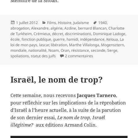
Mémoire de la Shoah.
Publié
Catégories
Mots-
1 juillet 2012
Films
,
Histoire
,
Judaïsme
1940
,
le
clés
abrogation
,
Alexandre
,
algérie
,
Azdine
,
bernard Blancan
,
Charlotte
de Turkheim
,
Crémieux
,
décret
,
discriminations
,
Dominique Ladoge
,
école
,
fonction publique
,
guerre
,
hamidi
,
indépendance
,
Keloua
,
La
loi de mon pays
,
lascar
,
libération
,
Marthe Villalonga
,
Mogensztern
,
mondiale
,
nationalité
,
Noam
,
Oran
,
résistance
,
seconde
,
Serge
,
sur Les Juifs d’Algérie pe
spoliations
,
statut des juifs
2 commentaires
Israël, le nom de trop?
Cette semaine, nous recevons
Jacques Tarnero
,
pour réfléchir sur les implications de la réprobation
d’Israël à l’heure actuelle, à la suite de la parution
de son dernier essai,
Le nom de trop, Israël
illégitime?
aux éditions Armand Colin.