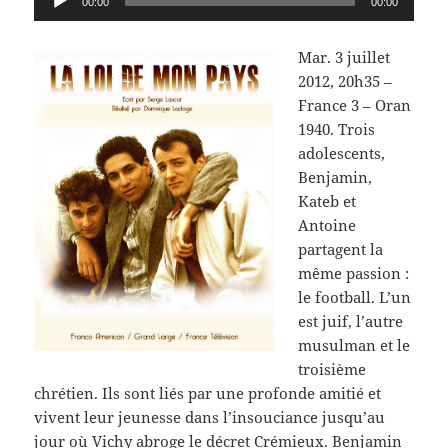
00:00
00:00
audio
Mar. 3 juillet
2012, 20h35 –
France 3 – Oran
1940. Trois
adolescents,
Benjamin,
Kateb et
Antoine
partagent la
même passion :
le football. L’un
est juif, l’autre
musulman et le
troisième
chrétien. Ils sont liés par une profonde amitié et
vivent leur jeunesse dans l’insouciance jusqu’au
jour où Vichy abroge le décret Crémieux. Benjamin