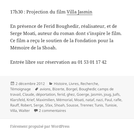
17h30 : Projection du film
Villa Jasmin
En présence de Ferid Boughedir, réalisateur, et de
Serge Moati, auteur du roman dont s’inspire le film.
Ce film a reçu le soutien de la Fondation pour la
Mémoire de la Shoah.
Entrée libre sur réservation au 01 53 01 17 42
Publié
Catégories
2 décembre 2012
Histoire
,
Livres
,
Recherche
,
le
Mots-
Témoignage
avions
,
Bizerte
,
Borgel
,
Boughedir
,
camps de
clés
travail
,
Claude
,
déportation
,
ferid
,
ghez
,
Goerge
,
Jasmin
,
joug
,
Juifs
,
Klarsfeld
,
Krief
,
Maximilien
,
Mémorial
,
Moati
,
nataf
,
nazi
,
Paul
,
rafle
,
Rauff
,
Robert
,
Serge
,
Sfax
,
Shoah
,
Sousse
,
Trenner
,
Tunis
,
Tunisie
,
sur Les Juifs de Tunisie sous le joug nazi
Villa
,
Walter
2 commentaires
Fièrement propulsé par WordPress