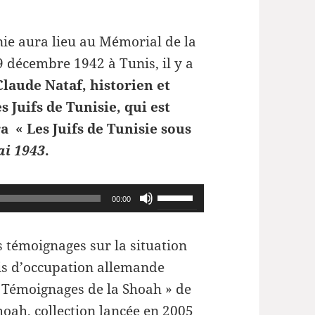
ie aura lieu au Mémorial de la
décembre 1942 à Tunis, il y a
Claude Nataf, historien et
s Juifs de Tunisie, qui est
a « Les Juifs de Tunisie sous
ai 1943
.
Utilisez
00:00
les
flèches
s témoignages sur la situation
haut/bas
ois d’occupation allemande
pour
 « Témoignages de la Shoah » de
augmenter
oah, collection lancée en 2005