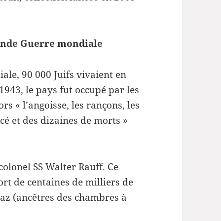
ou
diminuer
le
conde Guerre mondiale
volume.
ale, 90 000 Juifs vivaient en
943, le pays fut occupé par les
ors « l’angoisse, les rançons, les
rcé et des dizaines de morts »
e colonel SS Walter Rauff. Ce
rt de centaines de milliers de
gaz (ancêtres des chambres à