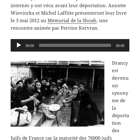
internés y ont vécu avant leur déportation. Annette
Wieviorka et Michel Laffitte présenteront leur livre
le 3 mai 2012 au
Mémorial de la Shoah
, une
rencontre animée par Perrine Kervran.
Lecteur
00:00
00:00
audio
Drancy
est
devenu
un
synony
me de
la
déporta
tion
des
Juifs de France car la majorité des 76000 juifs